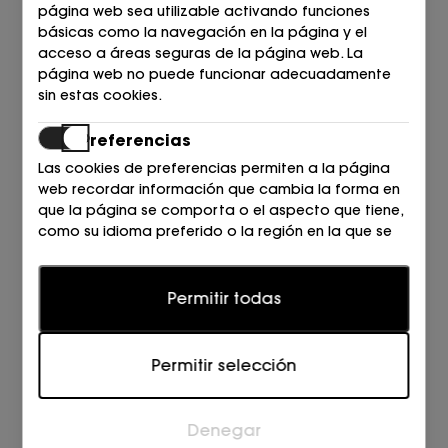
10€ para pedidos superiores a 150€. 15€ de costes de
página web sea utilizable activando funciones
envío para pedidos inferiores a 150€.
básicas como la navegación en la página y el
acceso a áreas seguras de la página web. La
TIEMPO DE ENTREGA
página web no puede funcionar adecuadamente
sin estas cookies.
Canarias:
Tiempo de envío de 3 a 5 días laborables.
Europa: 7-10 días
Preferencias
Los plazos de entrega son orientativos. El tiempo de
Las cookies de preferencias permiten a la página
entrega puede variar en función de disponibilidad del
web recordar información que cambia la forma en
producto. Es deber de
http://www.buylopez.com
que la página se comporta o el aspecto que tiene,
informar del nuevo plazo de entrega.
como su idioma preferido o la región en la que se
encuentra.
DEVOLUCIONES
Si el cliente no quedara satisfecho con su producto, el
Estadísticas
Permitir todas
plazo máximo para solicitar la devolución se estipula
Las cookies estadísticas ayudan a los propietarios
en 60 días hábiles desde la recepción del pedido. En
de páginas web a comprender cómo interactúan
este caso los gastos de envío y recogida correrán por
Permitir selección
los visitantes con las páginas web reuniendo y
cuenta del cliente.
proporcionando información de forma anónima.
Antes de realizar dicha devolución el cliente deberá
ponerse en contacto con nuestro departamento de
Denegar
Marketing
ventas en el plazo indicado a través de e-mail