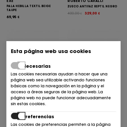
EXE
ROBERTO CAVALLI
PALA HEBILLA TEXTIL BEIGE
ZUECO ANTIFAZ REPTIL NEGRO
TAUPE
400,00
329,00
€
€
69,95
€
Esta página web usa cookies
Necesarias
Las cookies necesarias ayudan a hacer que una
página web sea utilizable activando funciones
ROBERTO CAVALLI
básicas como la navegación en la página y el
ROBERTO CAVALLI
MULE TIRAS PIEL NEGRO
acceso a áreas seguras de la página web. La
MULE TIRAS PIEL CUOIO
página web no puede funcionar adecuadamente
385,00
355,00
385,00
355,00
€
€
€
€
sin estas cookies.
Preferencias
Las cookies de preferencias permiten a la página