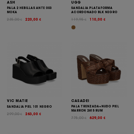
ASH
UGG
PALA 2 HEBILLAS ANTE 003
SANDALIA PLATAFORMA
MOKA
ACORDONADO BLK NEGRO
235,00
220,00
119,95
110,00
€
€
€
€
VIC MATIE
CASADEI
PALA TRENZADA+NUDO PIEL
SANDALIA PIEL 101 NEGRO
MARRON 2615 RUM
299,00
263,00
€
€
775,00
629,00
€
€