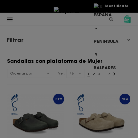
€
Identifícate
Filtrar
Sandalias con plataforma de Mujer
Ordenar por
Ver:
48
1
2
3
...
6
NEW
NEW