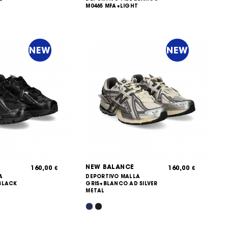
M0465 MFA+LIGHT
NEW
NEW
NEW BALANCE
160,00
160,00
€
€
A
DEPORTIVO MALLA
BLACK
GRIS+BLANCO AD SILVER
METAL