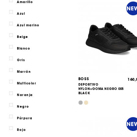
Amarillo
46
NE
Azul
Azul marino
Beige
Blanco
Gris
Marrón
BOSS
160
Multicolor
DEPORTIVO
NYLON+GOMA NEGRO 005
BLACK
Naranja
Negro
Púrpura
NE
Rojo