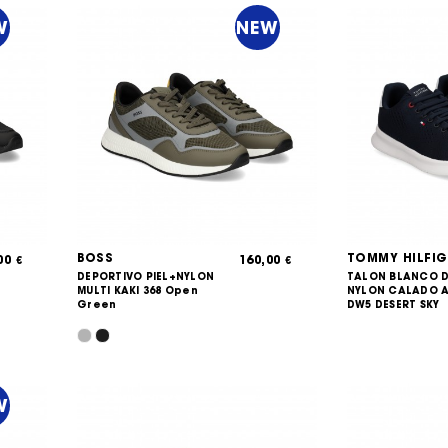
W
NEW
BOSS
TOMMY HILFIG
,00
160,00
€
€
DEPORTIVO PIEL+NYLON
TALON BLANCO D
MULTI KAKI 368 Open
NYLON CALADO 
Green
DW5 DESERT SKY
W