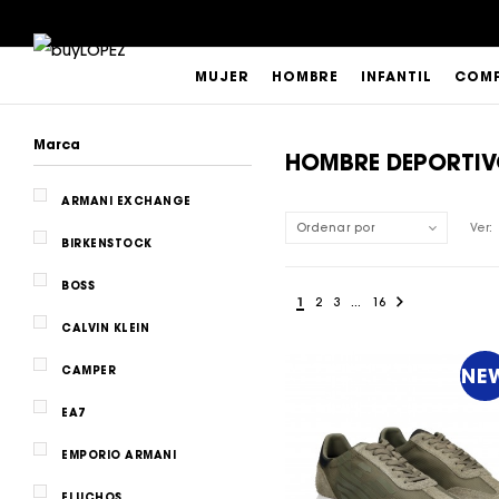
MUJER
HOMBRE
INFANTIL
COMP
Marca
HOMBRE DEPORTI
ARMANI EXCHANGE
Ordenar por
Ver:
BIRKENSTOCK
BOSS
1
2
3
...
16
CALVIN KLEIN
CAMPER
NE
EA7
EMPORIO ARMANI
FLUCHOS