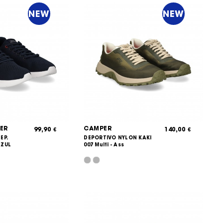
NEW
NEW
ER
CAMPER
99,90
140,00
€
€
EP.
DEPORTIVO NYLON KAKI
AZUL
007 Multi - Ass