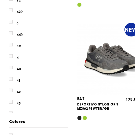
12
VANS
42R
VERSACE JEANS
5
Y3 ADIDAS
NE
44R
YUCCS
39
4
40
41
42
EA7
175
43
DEPORTIVO NYLON GRIS
MZ862 PEWTER/GR
44
Colores
45