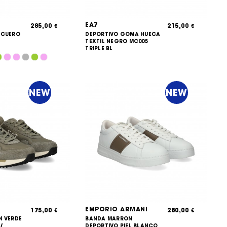
EA7
285,00
215,00
€
€
 CUERO
DEPORTIVO GOMA HUECA
TEXTIL NEGRO MC005
TRIPLE BL
NEW
NEW
EMPORIO ARMANI
175,00
280,00
€
€
N VERDE
BANDA MARRON
/
DEPORTIVO PIEL BLANCO