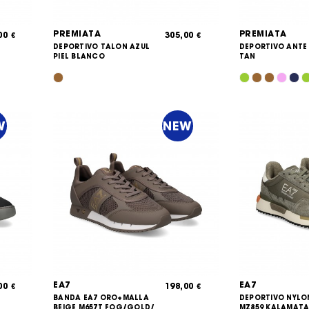
PREMIATA
PREMIATA
,00
305,00
€
€
DEPORTIVO TALON AZUL
DEPORTIVO ANTE
PIEL BLANCO
TAN
W
NEW
EA7
EA7
,00
198,00
€
€
BANDA EA7 ORO+MALLA
DEPORTIVO NYLO
BEIGE M657T FOG/GOLD/
MZ859 KALAMATA