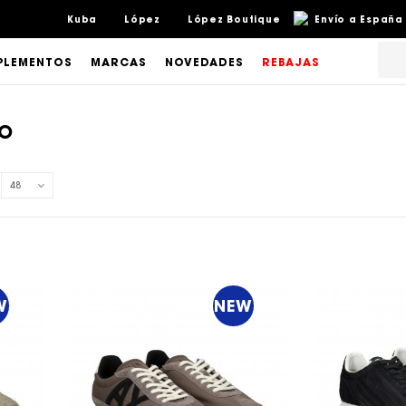
Kuba
López
López Boutique
Envío a España 
LEMENTOS
MARCAS
NOVEDADES
REBAJAS
VO
48
W
NEW