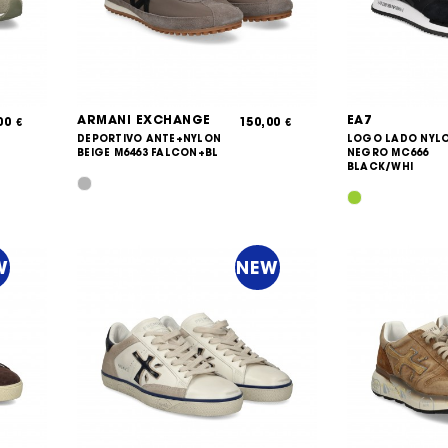
ARMANI EXCHANGE
EA7
,00
150,00
€
€
DEPORTIVO ANTE+NYLON
LOGO LADO NYL
BEIGE M6463 FALCON+BL
NEGRO MC666
BLACK/WHI
W
NEW