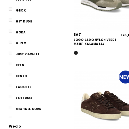
GEOX
HEY DUDE
HOKA
EA7
175
LOGO LADO NYLON VERDE
HUGO
MZ851 KALAMATA/
JUST CAVALLI
KEEN
NE
KENZO
LACOSTE
LOTTUSSE
MICHAEL KORS
MOON BOOT
Precio