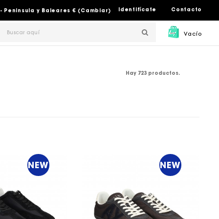
Identifícate
Contacto
- Peninsula y Baleares € (Cambiar)
Vacío
Hay 723 productos.
NEW
NEW