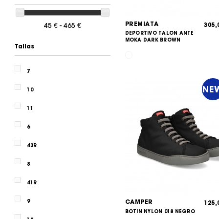
MORRISON
MUNICH
PREMIATA
305
45 € - 465 €
DEPORTIVO TALON ANTE
MOKA DARK BROWN
NEW BALANCE
Tallas
POLO RALPH LAUREN
7
PREMIATA
NE
10
RICHMOND
11
ROBERTO CAVALLI
6
SILBON
43R
SKECHERS
8
SUN68
41R
TOMMY HILFIGER
CAMPER
9
125
UGG
BOTIN NYLON 018 NEGRO