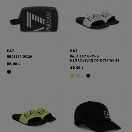
EA7
EA7
PALA EA7 ANCHA
NECESER 95020
NEGRO+BLANCO Q737 WHITE
85,00
€
38,00
€