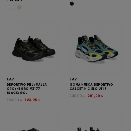
EA7
EA7
DEPORTIVO PIEL+MALLA
GOMA HUECA DEPORTIVO
ORO+NEGRO MZ177
CALCETIN CIELO U517
BLACK/GOL
240,00
201,00
€
€
193,00
163,95
€
€