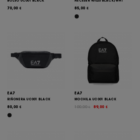
BOLSO UC001 BLACK
NECESER 95020 BLACK/WHI
70,00
85,00
€
€
EA7
EA7
RIÑONERA UC001 BLACK
MOCHILA UC001 BLACK
80,00
100,00
89,00
€
€
€