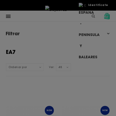
€
Identifícate
Filtrar
EA7
Ordenar por
Ver:
48
NEW
NEW