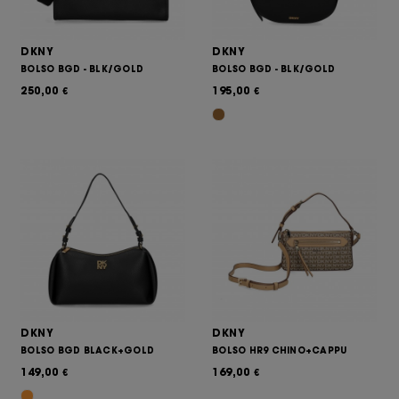
usuario individual, y por lo tanto, más valiosos para
los editores y los anunciantes externos.
DKNY
DKNY
BOLSO BGD - BLK/GOLD
BOLSO BGD - BLK/GOLD
250,00
195,00
€
€
DKNY
DKNY
BOLSO BGD BLACK+GOLD
BOLSO HR9 CHINO+CAPPU
149,00
169,00
€
€