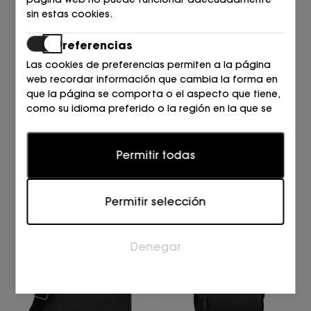
sin estas cookies.
Preferencias
Las cookies de preferencias permiten a la página
web recordar información que cambia la forma en
que la página se comporta o el aspecto que tiene,
como su idioma preferido o la región en la que se
encuentra.
DKNY
DKNY
BOLSO BGD - BLK/GOLD
BOLSO XLB - BK LOGO-B
Estadísticas
Permitir todas
170,00
149,00
€
€
Las cookies estadísticas ayudan a los propietarios
de páginas web a comprender cómo interactúan
Permitir selección
los visitantes con las páginas web reuniendo y
proporcionando información de forma anónima.
Denegar
Marketing
Las cookies de marketing se utilizan para rastrear a
los visitantes en las páginas web. La intención es
mostrar anuncios relevantes y atractivos para el