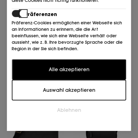
diese Cookies nicht richtig funktionieren.
Präferenzen
Präferenz-Cookies ermöglichen einer Webseite sich
an Informationen zu erinnern, die die Art
beeinflussen, wie sich eine Webseite verhält oder
aussieht, wie z. B. Ihre bevorzugte Sprache oder die
Region in der Sie sich befinden.
DKNY
DKNY
Statistiken
BOLSO BGD - BLK/GOLD
BOLSO XLB - BK LOGO-B
Alle akzeptieren
Statistik-Cookies helfen Webseiten-Besitzern zu
170,00
149,00
€
€
verstehen, wie Besucher mit Webseiten interagieren,
indem Informationen anonym gesammelt und
Auswahl akzeptieren
gemeldet werden.
Marketing
Ablehnen
Marketing-Cookies werden verwendet, um Besucher
auf Webseiten zu verfolgen. Die Absicht ist, Anzeigen
zu zeigen, die relevant und ansprechend für den
einzelnen Benutzer sind und daher wertvoller für