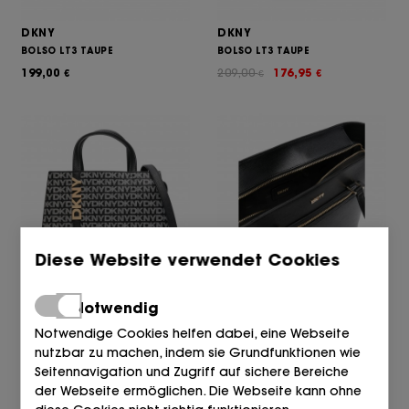
DKNY
DKNY
BOLSO LT3 TAUPE
BOLSO LT3 TAUPE
199,00
209,00
176,95
€
€
€
Diese Website verwendet Cookies
DKNY
DKNY
Notwendig
BOLSO XLB BLACK LOGO/
BOLSO BGD SCHWARZ/GOLD
Notwendige Cookies helfen dabei, eine Webseite
149,00
265,00
221,00
€
€
€
nutzbar zu machen, indem sie Grundfunktionen wie
Seitennavigation und Zugriff auf sichere Bereiche
der Webseite ermöglichen. Die Webseite kann ohne