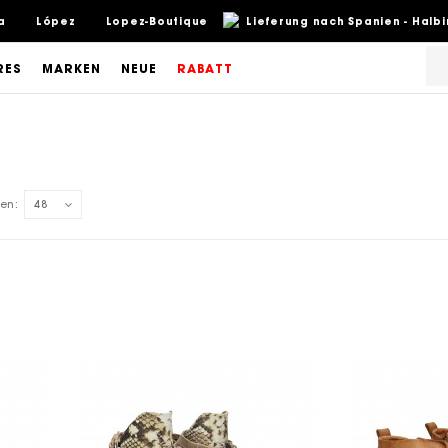
a
López
Lopez-Boutique
Lieferung nach Spanien - Halb
RES
MARKEN
NEUE
RABATT
en:
48