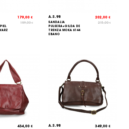
A.S.98
179,00
202,00
€
€
SANDALIA
189,00
215,00
€
€
PIEL
PULSERA+GILDA DE
WARZ
TRENZA MOKA 6144
EBANO
A.S.98
434,00
349,00
€
€