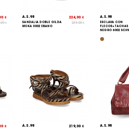
A.S.98
A.S.98
,00
224,00
€
€
SANDALIA DOBLE GILDA
ESCLAVA CON
,00
239,00
€
€
MOKA 0002 EBANO
FLECOS+TACHAS 
NEGRO 6002 SCH
A.S.98
A.S.98
,00
219,00
€
€