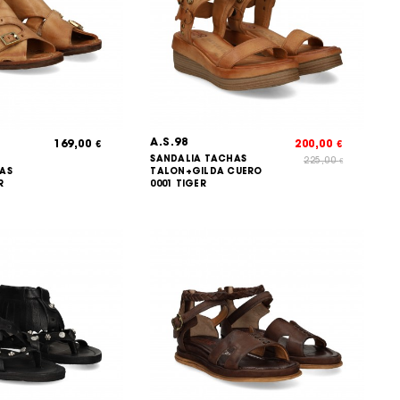
A.S.98
169,00
200,00
€
€
SANDALIA TACHAS
225,00
€
AS
TALON+GILDA CUERO
R
0001 TIGER