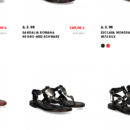
A.S.98
A.S.98
,00
149,00
€
€
SANDALIA ROMANA
ESCLAVA MONEDA
,00
175,00
€
€
NEGRO 6002 SCHWARZ
6572 SILK