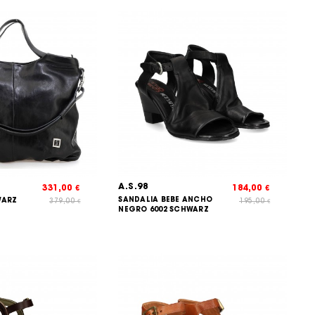
A.S.98
331,00
184,00
€
€
SANDALIA BEBE ANCHO
WARZ
379,00
195,00
€
€
NEGRO 6002 SCHWARZ