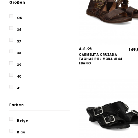
Größen
OS
36
37
A.S.98
169
38
CARMELITA CRUZADA
TACHAS PIEL MOKA 6144
EBANO
39
40
41
Farben
Beige
Blau