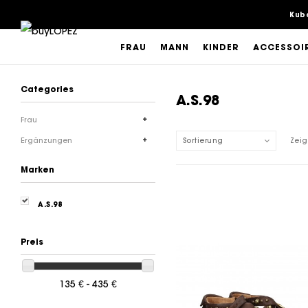
Kub
FRAU
MANN
KINDER
ACCESSOI
Categories
A.S.98
Frau
Ergänzungen
Sortierung
Zeig
Marken
A.S.98
Preis
135 € - 435 €