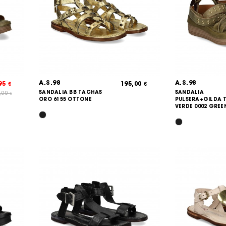
A.S.98
A.S.98
,95
195,00
€
€
SANDALIA BB TACHAS
SANDALIA
,00
€
ORO 6155 OTTONE
PULSERA+GILDA 
VERDE 0002 GRE