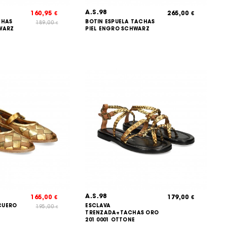
A.S.98
160,95
265,00
€
€
CHAS
BOTIN ESPUELA TACHAS
189,00
€
WARZ
PIEL ENGRO SCHWARZ
A.S.98
165,00
179,00
€
€
CUERO
ESCLAVA
195,00
€
TRENZADA+TACHAS ORO
201 0001 OTTONE