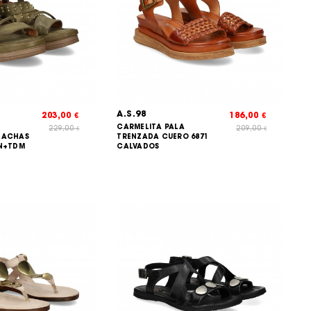
A.S.98
203,00
186,00
€
€
CARMELITA PALA
229,00
209,00
€
€
TACHAS
TRENZADA CUERO 6871
EN+TDM
CALVADOS