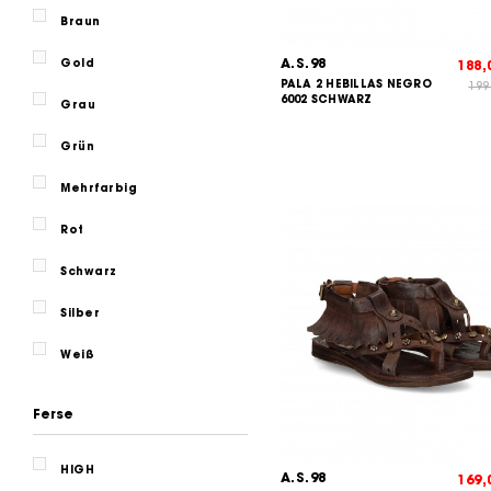
Braun
A.S.98
Gold
188
PALA 2 HEBILLAS NEGRO
199
6002 SCHWARZ
Grau
Grün
Mehrfarbig
Rot
Schwarz
Silber
Weiß
Ferse
HIGH
A.S.98
169