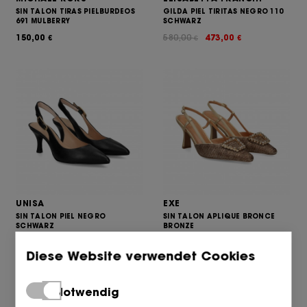
SIN TALON TIRAS PIELBURDEOS
GILDA PIEL TIRITAS NEGRO 110
691 MULBERRY
SCHWARZ
150,00
580,00
473,00
€
€
€
UNISA
EXE
SIN TALON PIEL NEGRO
SIN TALON APLIQUE BRONCE
SCHWARZ
BRONZE
135,00
123,00
109,95
102,00
€
€
€
€
Diese Website verwendet Cookies
Notwendig