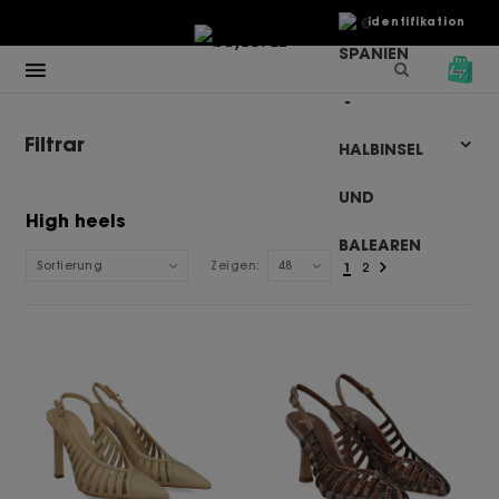
€
Identifikation
Filtrar
High heels
Sortierung
Zeigen:
48
1
2