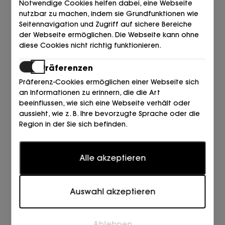
Notwendige Cookies helfen dabei, eine Webseite
nutzbar zu machen, indem sie Grundfunktionen wie
Seitennavigation und Zugriff auf sichere Bereiche
der Webseite ermöglichen. Die Webseite kann ohne
diese Cookies nicht richtig funktionieren.
Präferenzen
ALBANO
ALBANO
Präferenz-Cookies ermöglichen einer Webseite sich
ABIERTO P Y T PALA CRUZADA
ABIERTO P Y T PALA CRUZADA
CAHROL NEGRO NERA
CAHROL ROSA Nackt
an Informationen zu erinnern, die die Art
beeinflussen, wie sich eine Webseite verhält oder
139,00
139,00
€
€
aussieht, wie z. B. Ihre bevorzugte Sprache oder die
Region in der Sie sich befinden.
Statistiken
Alle akzeptieren
Statistik-Cookies helfen Webseiten-Besitzern zu
verstehen, wie Besucher mit Webseiten interagieren,
indem Informationen anonym gesammelt und
Auswahl akzeptieren
gemeldet werden.
Marketing
Ablehnen
LODI
MICHAEL KORS