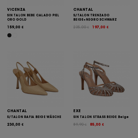
VICENZA
CHANTAL
SIN TALON BEBE CALADO PIEL
S/TALON TRENZADO
ORO GOLD
BEIGE+NEGRO SCHWARZ
159,00
235,00
197,00
€
€
€
CHANTAL
EXE
S/TALON RAFIA BEIGE WÄSCHE
SIN TALON STRASS BEIGE Beige
230,00
89,90
85,00
€
€
€