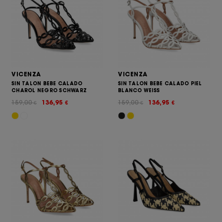
VICENZA
VICENZA
SIN TALON BEBE CALADO
SIN TALON BEBE CALADO PIEL
CHAROL NEGRO SCHWARZ
BLANCO WEISS
159,00
136,95
159,00
136,95
€
€
€
€