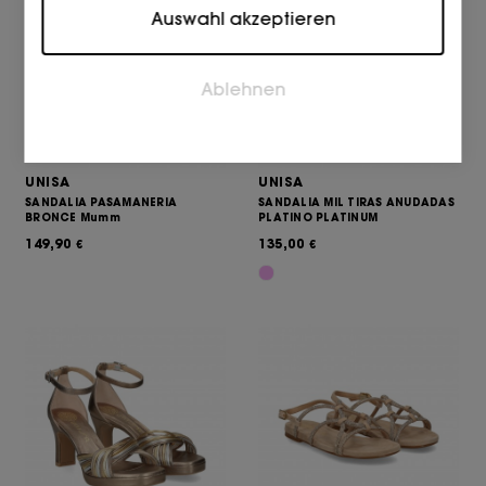
Auswahl akzeptieren
gemeldet werden.
Marketing
Ablehnen
Marketing-Cookies werden verwendet, um Besucher
auf Webseiten zu verfolgen. Die Absicht ist, Anzeigen
zu zeigen, die relevant und ansprechend für den
einzelnen Benutzer sind und daher wertvoller für
UNISA
UNISA
Publisher und werbetreibende Drittparteien sind.
SANDALIA PASAMANERIA
SANDALIA MIL TIRAS ANUDADAS
BRONCE Mumm
PLATINO PLATINUM
149,90
135,00
€
€