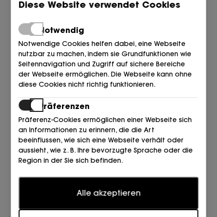
Diese Website verwendet Cookies
CARMELITA METALIZADA
CARMELITA PIEL NEGRO
BRONCE Mumm
SCHWARZ
89,90
119,90
€
€
Notwendig
Notwendige Cookies helfen dabei, eine Webseite
nutzbar zu machen, indem sie Grundfunktionen wie
Seitennavigation und Zugriff auf sichere Bereiche
der Webseite ermöglichen. Die Webseite kann ohne
diese Cookies nicht richtig funktionieren.
Präferenzen
Präferenz-Cookies ermöglichen einer Webseite sich
an Informationen zu erinnern, die die Art
beeinflussen, wie sich eine Webseite verhält oder
aussieht, wie z. B. Ihre bevorzugte Sprache oder die
UNISA
UNISA
Region in der Sie sich befinden.
ABIERTO LADOS LINO+ANTE
ABIERTO LADOS CUNA BAJA
CUERO SKIN
BRONCE Mumm
Statistiken
89,90
89,90
€
€
Alle akzeptieren
Statistik-Cookies helfen Webseiten-Besitzern zu
verstehen, wie Besucher mit Webseiten interagieren,
indem Informationen anonym gesammelt und