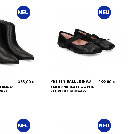
NEU
NEU
PRETTY BALLERINAS
385,00
199,00
€
€
TALICO
BAILARINA ELASTICO PIEL
WARZ
NEGRO 001 SCHWARZ
NEU
NEU