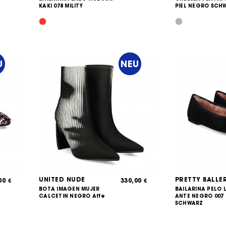
KAKI 078 MILITY
PIEL NEGRO SCH
U
NEU
UNITED NUDE
PRETTY BALLE
,00
330,00
€
€
BOTA IMAGEN MUJER
BAILARINA PELO 
CALCETIN NEGRO Affe
ANTE NEGRO 007
SCHWARZ