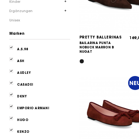
Kinder
Ergänzungen
Unisex
Marken
PRETTY BALLERINAS
169
BAILARINA PUNTA
NOBUCK MARRON B
A.S.98
NUGAT
ASH
AUDLEY
NE
CASADEI
DKNY
EMPORIO ARMANI
HUGO
KENZO