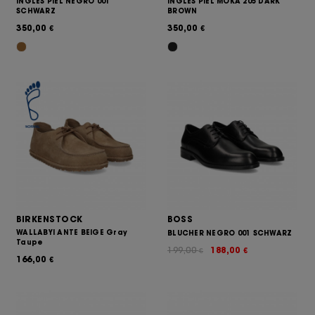
INGLES PIEL NEGRO 001
INGLES PIEL MOKA 205 DARK
SCHWARZ
BROWN
350,00
350,00
€
€
BIRKENSTOCK
BOSS
WALLABYI ANTE BEIGE Gray
BLUCHER NEGRO 001 SCHWARZ
Taupe
199,00
188,00
€
€
166,00
€