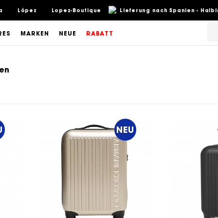
a
López
Lopez-Boutique
Lieferung nach Spanien - Halb
RES
MARKEN
NEUE
RABATT
hen
U
NEU