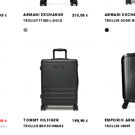
ARMANI EXCHANGE
ARMANI EXCH
,00
210,00
€
€
TROLLEY F1020 L.GOLD
TROLLER UC001 
TOMMY HILFIGER
EMPORIO ARM
,00
199,90
€
€
TROLLER BDS SCHWARZ
TROLLER U8097
,00
€