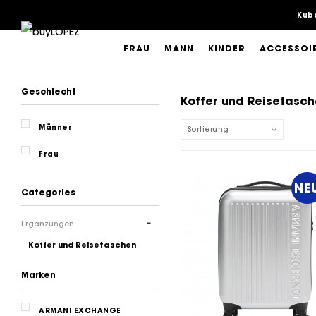
Kub
FRAU
MANN
KINDER
ACCESSOI
Geschlecht
Koffer und Reisetasc
Männer
Sortierung
Frau
NE
Categories
Ergänzungen
Koffer und Reisetaschen
Marken
ARMANI EXCHANGE