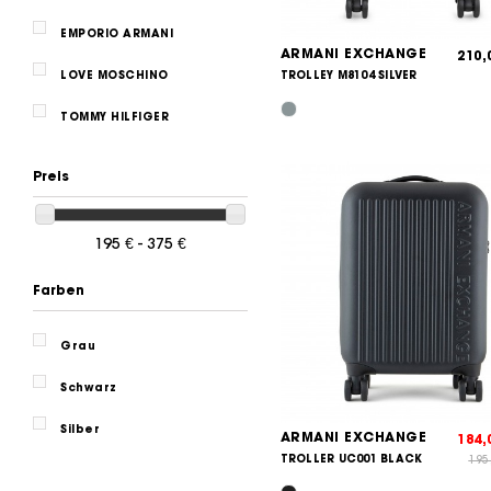
EMPORIO ARMANI
ARMANI EXCHANGE
210
TROLLEY M8104 SILVER
LOVE MOSCHINO
TOMMY HILFIGER
Preis
195 € - 375 €
Farben
Grau
Schwarz
Silber
ARMANI EXCHANGE
184
TROLLER UC001 BLACK
195