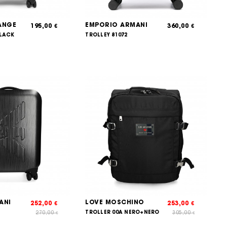
ANGE
EMPORIO ARMANI
195,00
360,00
€
€
BLACK
TROLLEY 81072
ANI
LOVE MOSCHINO
252,00
253,00
€
€
TROLLER 00A NERO+NERO
270,00
305,00
€
€