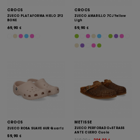
CROCS
CROCS
ZUECO PLATAFORMA HIELO 2Y2
ZUECO AMARILLO 7CJ Yellow
BONE
Ligh
69,90
59,90
€
€
CROCS
METISSE
ZUECO PERFORADO+STRASS
ZUECO ROSA SUAVE 6UR Quartz
ANTE CUERO Cuoio
59,90
€
219,00
206,00