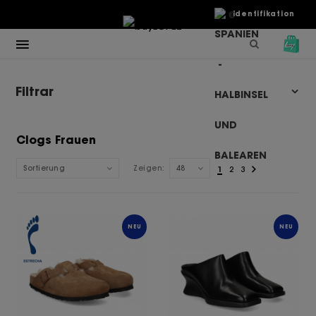
€
Identifikation
Filtrar
Clogs Frauen
Sortierung
Zeigen:
48
1
2
3
NEU
NEU