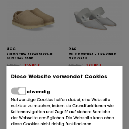
UGG
RAS
ZUECO TIRA ATRAS SERRAJE
MULE COSTURA + TIRA VINILO
BEIGE SAN SAND
GRIS GRAU
149,95
136,00
195,00
174,00
€
€
€
€
Diese Website verwendet Cookies
Notwendig
Notwendige Cookies helfen dabei, eine Webseite
nutzbar zu machen, indem sie Grundfunktionen wie
Seitennavigation und Zugriff auf sichere Bereiche
der Webseite ermöglichen. Die Webseite kann ohne
diese Cookies nicht richtig funktionieren.