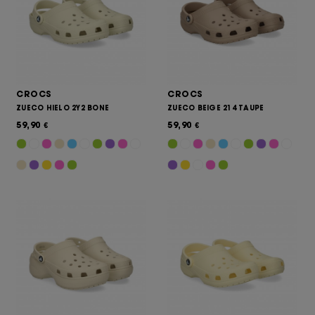
CROCS
CROCS
ZUECO HIELO 2Y2 BONE
ZUECO BEIGE 214 TAUPE
59,90
59,90
€
€