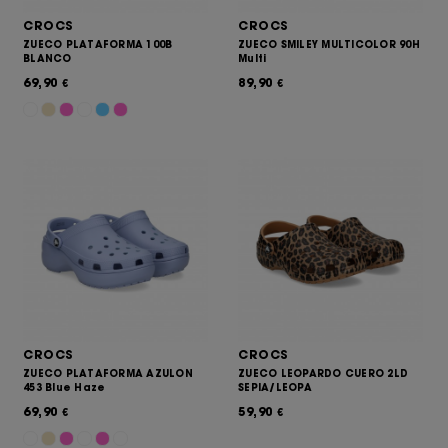
CROCS
CROCS
ZUECO PLATAFORMA 100B
ZUECO SMILEY MULTICOLOR 90H
BLANCO
Multi
69,90
89,90
€
€
CROCS
CROCS
ZUECO PLATAFORMA AZULON
ZUECO LEOPARDO CUERO 2LD
453 Blue Haze
SEPIA/LEOPA
69,90
59,90
€
€