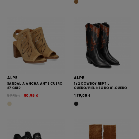
ALPE
ALPE
SANDALIA ANCHA ANTE CUERO
1/2 COWBOY REPTIL
27 CUIR
CUERO/PIEL NEGRO 01-CUERO
89,95
80,95
179,00
€
€
€