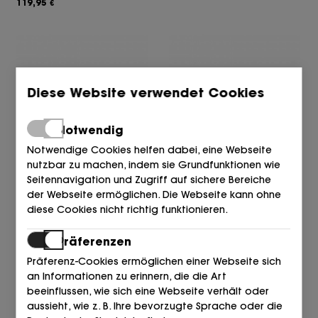
119,95
€
Diese Website verwendet Cookies
Notwendig
Notwendige Cookies helfen dabei, eine Webseite
nutzbar zu machen, indem sie Grundfunktionen wie
ALPE
ALPE
Seitennavigation und Zugriff auf sichere Bereiche
ESCLAVA GRIS 39 GRAFITO
PALA 43 PLATINO
der Webseite ermöglichen. Die Webseite kann ohne
89,95
80,95
129,95
€
€
€
diese Cookies nicht richtig funktionieren.
Präferenzen
Präferenz-Cookies ermöglichen einer Webseite sich
an Informationen zu erinnern, die die Art
beeinflussen, wie sich eine Webseite verhält oder
aussieht, wie z. B. Ihre bevorzugte Sprache oder die