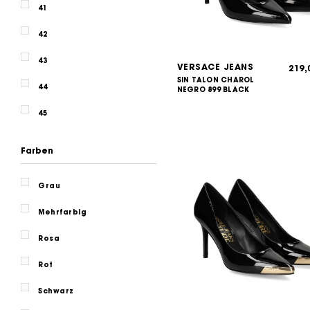
41
42
43
VERSACE JEANS
219
SIN TALON CHAROL
44
NEGRO 899 BLACK
45
Farben
Grau
Mehrfarbig
Rosa
Rot
Schwarz