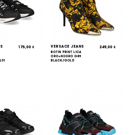
NS
VERSACE JEANS
175,00
249,00
€
€
BOTIN PRINT LICA
ORO+NEGRO G89
L01
BLACK/GOLD