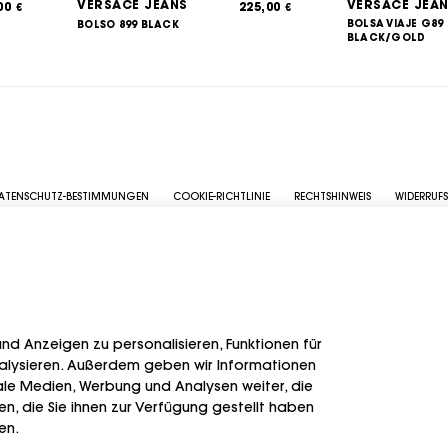
VERSACE JEANS
VERSACE JEA
,00
225,00
€
€
BOLSA VIAJE G89
BOLSO 899 BLACK
BLACK/GOLD
ATENSCHUTZ-BESTIMMUNGEN
COOKIE-RICHTLINIE
RECHTSHINWEIS
WIDERRUF
d Anzeigen zu personalisieren, Funktionen für
COPYRIGHT @ 2017 GREAT STORE. ALL RIGHTS RESERVED.
nalysieren. Außerdem geben wir Informationen
iale Medien, Werbung und Analysen weiter, die
, die Sie ihnen zur Verfügung gestellt haben
en.