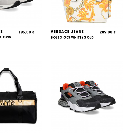
NS
VERSACE JEANS
195,00
209,00
€
€
A GRIS
BOLSO G03 WHITE/GOLD