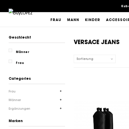
Kub
FRAU
MANN
KINDER
ACCESSOI
Geschlecht
VERSACE JEANS
Männer
Sortierung
Frau
Categories
Frau
Männer
Ergänzungen
Marken