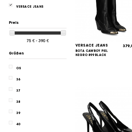
VERSACE JEANS
Preis
75 € - 390 €
VERSACE JEANS
379
BOTA CAWBOY PIEL
Größen
NEGRO 899 BLACK
OS
36
37
38
39
40