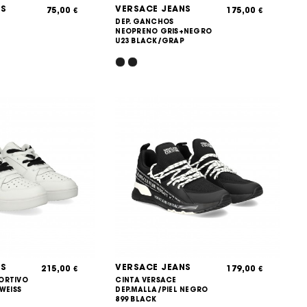
NS
VERSACE JEANS
75,00
175,00
€
€
DEP. GANCHOS
NEOPRENO GRIS+NEGRO
U23 BLACK/GRAP
NS
VERSACE JEANS
215,00
179,00
€
€
ORTIVO
CINTA VERSACE
WEISS
DEP.MALLA/PIEL NEGRO
899 BLACK