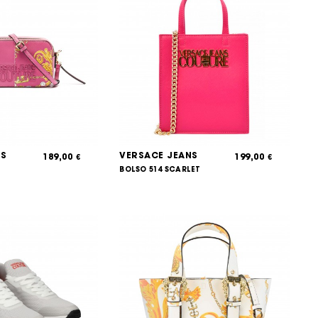
NS
VERSACE JEANS
189,00
199,00
€
€
BOLSO 514 SCARLET