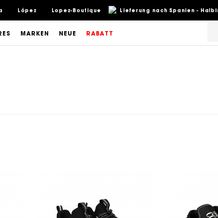
a
López
Lopez-Boutique
Lieferung nach Spanien - Halb
RES
MARKEN
NEUE
RABATT