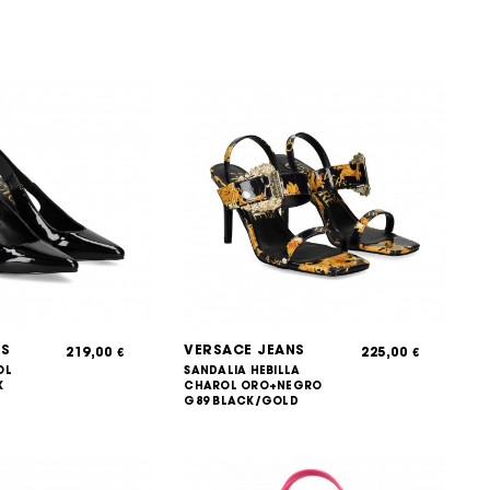
NS
VERSACE JEANS
219,00
225,00
€
€
OL
SANDALIA HEBILLA
K
CHAROL ORO+NEGRO
G89 BLACK/GOLD