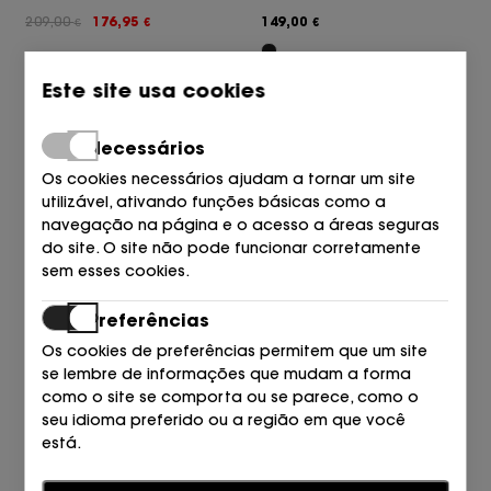
209,00
176,95
149,00
€
€
€
Este site usa cookies
Necessários
Os cookies necessários ajudam a tornar um site
utilizável, ativando funções básicas como a
navegação na página e o acesso a áreas seguras
do site. O site não pode funcionar corretamente
sem esses cookies.
Preferências
DKNY
DKNY
BOLSO BGD PRETO/OURO
BOLSO BGD - BLK/GOLD
Os cookies de preferências permitem que um site
265,00
221,00
170,00
€
€
€
se lembre de informações que mudam a forma
como o site se comporta ou se parece, como o
seu idioma preferido ou a região em que você
está.