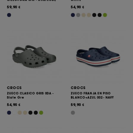
59,90
54,90
€
€
CROCS
CROCS
ZUECO CLASICO GRIS 0DA -
ZUECO FRANJA EN PISO
Slate Gre
BLANCO+AZUL 002 - NAVY
54,90
59,90
€
€