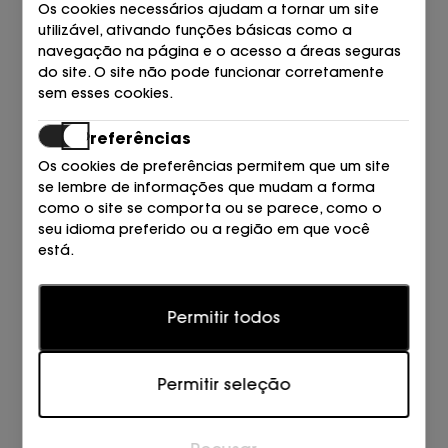
Os cookies necessários ajudam a tornar um site
utilizável, ativando funções básicas como a
navegação na página e o acesso a áreas seguras
do site. O site não pode funcionar corretamente
sem esses cookies.
Preferências
Os cookies de preferências permitem que um site
se lembre de informações que mudam a forma
como o site se comporta ou se parece, como o
seu idioma preferido ou a região em que você
está.
CROCS
CROCS
ZUECO CLASICC NEGRO 001
ZUECO ANTIDESLIZANTE NEGRO
Estatísticas
PRETO
001 PRETO
Permitir todos
54,90
59,90
Os cookies estatísticos ajudam os proprietários de
€
€
sites a entender como os visitantes interagem com
os sites, coletando e fornecendo informações de
Permitir seleção
forma anônima.
Marketing