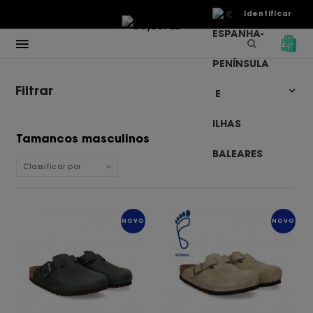
€
Identificar
Filtrar
Tamancos masculinos
Classificar por
NOVO
NOVO