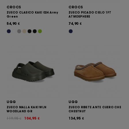
CROCS
CROCS
ZUECO CLASICO KAKI 024 Army
ZUECO PICADO CIELO 1FT
Green
ATMOSPHERE
54,90
74,90
€
€
UGG
UGG
ZUECO MALLA KAKI WLN
ZUECO RIBETE ANTE CUERO CHE
WOODLAND GR
CHESTNUT
119,95
104,95
134,95
€
€
€