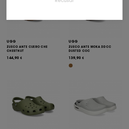
Recusar
Os cookies de marketing são usados para rastrear
visitantes em sites. A intenção é exibir anúncios que
sejam relevantes e atraentes para o usuário
individual e, portanto, mais valiosos para editores e
anunciantes terceirizados.
UGG
UGG
ZUECO ANTE CUERO CHE
ZUECO ANTE MOKA DDCC
CHESTNUT
DUSTED COC
144,90
139,90
€
€