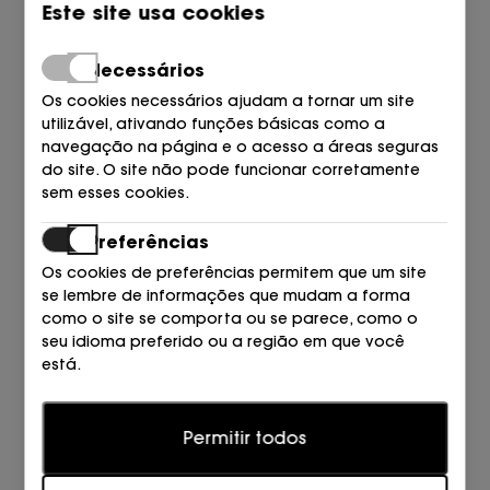
280,00
261,00
80,00
Este site usa cookies
€
€
€
Necessários
Os cookies necessários ajudam a tornar um site
utilizável, ativando funções básicas como a
navegação na página e o acesso a áreas seguras
do site. O site não pode funcionar corretamente
sem esses cookies.
Preferências
Os cookies de preferências permitem que um site
Y3 ADIDAS
Y3 ADIDAS
se lembre de informações que mudam a forma
MOCHILA PRETO
BOLSO PRETO
como o site se comporta ou se parece, como o
280,00
261,00
250,00
221,00
€
€
€
€
seu idioma preferido ou a região em que você
está.
Estatísticas
Permitir todos
Os cookies estatísticos ajudam os proprietários de
sites a entender como os visitantes interagem com
os sites, coletando e fornecendo informações de