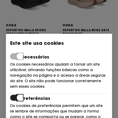
HOKA
HOKA
DEPORTIVO MALLA NEGRO
DEPORTIVO MALLA BEIGE DATE
PRETO/PRETO/BRETO
SUGAR/DATE
160,00
170,00
153,00
€
€
€
Este site usa cookies
Necessários
Os cookies necessários ajudam a tornar um site
utilizável, ativando funções básicas como a
navegação na página e o acesso a áreas seguras
do site. O site não pode funcionar corretamente
sem esses cookies.
Preferências
Os cookies de preferências permitem que um site
se lembre de informações que mudam a forma
HOKA
HOKA
como o site se comporta ou se parece, como o
BONANZA NEOPRENO+GOMA
ZUECO NYLON MARRON LIGHT