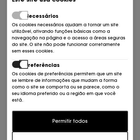
Necessários
Os cookies necessários ajudam a tornar um site
utilizável, ativando funções básicas como a
navegação na página e o acesso a áreas seguras
do site. O site não pode funcionar corretamente
sem esses cookies.
Preferências
MOON BOOT
MOON BOOT
Os cookies de preferências permitem que um site
VIVO PELO BOTIN ANTE CUERO
BOTIN PRESKY NYLON
se lembre de informações que mudam a forma
M007 WHISKY
LIMA+NEGRO N001 BLACK
como o site se comporta ou se parece, como o
100,00
115,00
€
€
seu idioma preferido ou a região em que você
está.
Estatísticas
Permitir todos
Os cookies estatísticos ajudam os proprietários de
sites a entender como os visitantes interagem com
os sites, coletando e fornecendo informações de