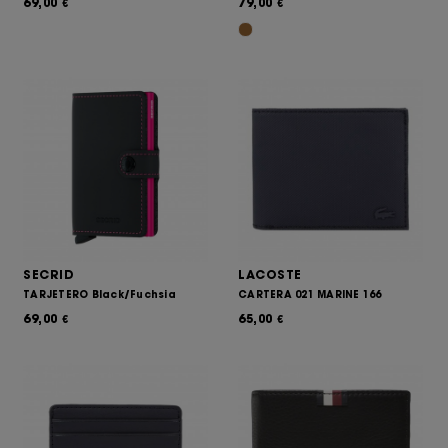
69,00
79,00
€
€
SECRID
LACOSTE
TARJETERO Black/Fuchsia
CARTERA 021 MARINE 166
69,00
65,00
€
€