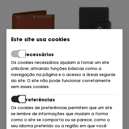
Este site usa cookies
Necessários
TOMMY HILFIGER
BOSS
Os cookies necessários ajudam a tornar um site
TARJETERO GVI WINTER COGN
TARJETERO 001 PRETO
utilizável, ativando funções básicas como a
79,90
90,00
€
€
navegação na página e o acesso a áreas seguras
do site. O site não pode funcionar corretamente
sem esses cookies.
Preferências
Os cookies de preferências permitem que um site
se lembre de informações que mudam a forma
como o site se comporta ou se parece, como o
seu idioma preferido ou a região em que você