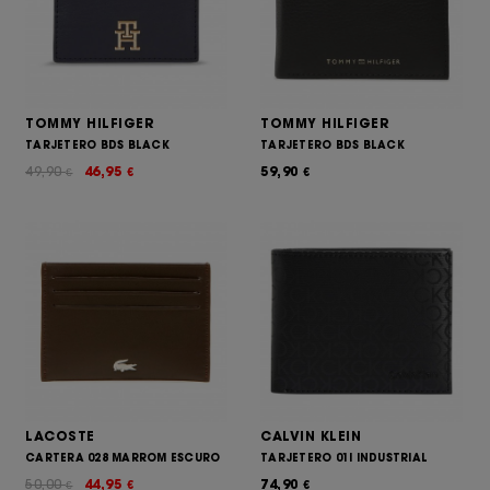
TOMMY HILFIGER
TOMMY HILFIGER
TARJETERO BDS BLACK
TARJETERO BDS BLACK
49,90
46,95
59,90
€
€
€
LACOSTE
CALVIN KLEIN
CARTERA 028 MARROM ESCURO
TARJETERO 01I INDUSTRIAL
50,00
44,95
74,90
€
€
€