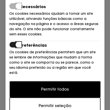
39,90
€
47,00
€
Necessários
Os cookies necessários ajudam a tornar um site
utilizável, ativando funções básicas como a
navegação na página e o acesso a áreas seguras
do site. O site não pode funcionar corretamente
sem esses cookies.
Preferências
Os cookies de preferências permitem que um site
se lembre de informações que mudam a forma
como o site se comporta ou se parece, como o
LACOSTE
KENZO
seu idioma preferido ou a região em que você
GORRA 031 NOIR
GORRA VISERA 38 VANILLA
está.
65,00
130,00
€
€
Estatísticas
Permitir todos
Os cookies estatísticos ajudam os proprietários de
sites a entender como os visitantes interagem com
os sites, coletando e fornecendo informações de
Permitir seleção
forma anônima.