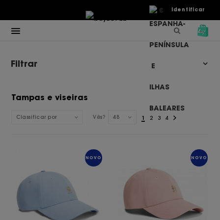
€
Identificar
Filtrar
Tampas e viseiras
Classificar por
Vês?
48
1
2
3
4
NOVO
NOVO