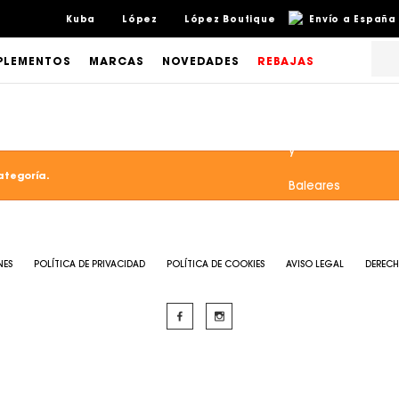
Kuba
López
López Boutique
Envío a España 
LEMENTOS
MARCAS
NOVEDADES
REBAJAS
ategoría.
NES
POLÍTICA DE PRIVACIDAD
POLÍTICA DE COOKIES
AVISO LEGAL
DERECH