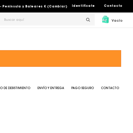
Identifícate
Contacto
- Peninsula y Baleares € (Cambiar)
Vacío
O DE DESISTIMIENTO
ENVÍO Y ENTREGA
PAGO SEGURO
CONTACTO