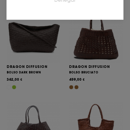
Marketing
Las cookies de marketing se utilizan para rastrear a
los visitantes en las páginas web. La intención es
mostrar anuncios relevantes y atractivos para el
usuario individual, y por lo tanto, más valiosos para
los editores y los anunciantes externos.
DRAGON DIFFUSION
DRAGON DIFFUSION
BOLSO DARK BROWN
BOLSO BRUCIATO
362,00
459,00
€
€