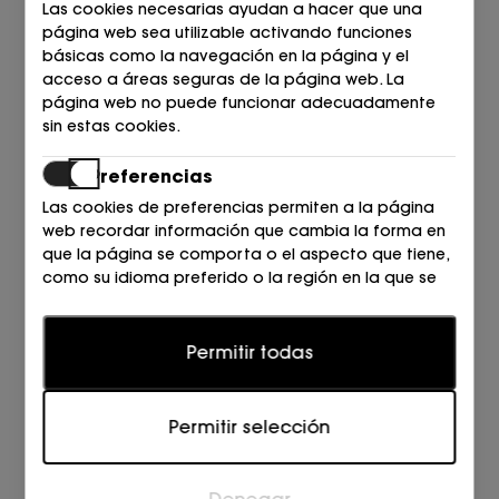
Las cookies necesarias ayudan a hacer que una
página web sea utilizable activando funciones
DRAGON DIFFUSION
DRAGON DIFFUSION
básicas como la navegación en la página y el
BOLSO NATURAL
BOLSO NEGRO
acceso a áreas seguras de la página web. La
338,00
465,00
página web no puede funcionar adecuadamente
€
€
sin estas cookies.
Preferencias
Las cookies de preferencias permiten a la página
web recordar información que cambia la forma en
que la página se comporta o el aspecto que tiene,
como su idioma preferido o la región en la que se
encuentra.
Estadísticas
Permitir todas
Las cookies estadísticas ayudan a los propietarios
DRAGON DIFFUSION
DRAGON DIFFUSION
de páginas web a comprender cómo interactúan
Permitir selección
BOLSO NEGRO
BOLSO TAN
los visitantes con las páginas web reuniendo y
proporcionando información de forma anónima.
511,00
387,00
€
€
Denegar