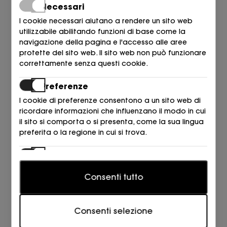
Necessari
I cookie necessari aiutano a rendere un sito web
DRAGON DIFFUSION
DRAGON DIFFUSION
utilizzabile abilitando funzioni di base come la
BOLSO NATURALE
BOLSO NERO
navigazione della pagina e l'accesso alle aree
338,00
465,00
€
€
protette del sito web. Il sito web non può funzionare
correttamente senza questi cookie.
Preferenze
I cookie di preferenze consentono a un sito web di
ricordare informazioni che influenzano il modo in cui
il sito si comporta o si presenta, come la sua lingua
preferita o la regione in cui si trova.
Statistiche
I cookie statistici aiutano i proprietari del sito web a
Consenti tutto
capire come i visitatori interagiscono con i siti
DRAGON DIFFUSION
DRAGON DIFFUSION
raccogliendo e trasmettendo informazioni in forma
BOLSO NERO
BOLSO VAS
anonima.
511,00
387,00
€
€
Consenti selezione
Marketing