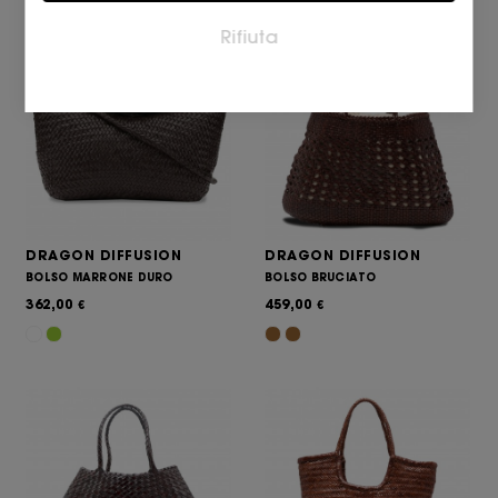
I cookie per il marketing vengono utilizzati per
Rifiuta
tracciare i visitatori sui siti web. L'intento è quello di
visualizzare annunci pertinenti e coinvolgenti per il
singolo utente e quindi quelli di maggior valore per
gli editori e gli inserzionisti terzi.
DRAGON DIFFUSION
DRAGON DIFFUSION
BOLSO MARRONE DURO
BOLSO BRUCIATO
362,00
459,00
€
€