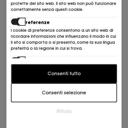
protette del sito web. Il sito web non può funzionare
correttamente senza questi cookie.
Preferenze
I cookie di preferenze consentono a un sito web di
ricordare informazioni che influenzano il modo in cui
il sito si comporta o si presenta, come la sua lingua
preferita o la regione in cui si trova.
Statistiche
PANAMA JACK
PANAMA JACK
I cookie statistici aiutano i proprietari del sito web a
BOTIN REFUERZO PELO NOBUCK
MEDIA BOTA NAPA NEGRO B1
Consenti tutto
capire come i visitatori interagiscono con i siti
KAKI B35 Kaki
NERO
raccogliendo e trasmettendo informazioni in forma
189,00
199,00
€
€
anonima.
Consenti selezione
Marketing
I cookie per il marketing vengono utilizzati per
Rifiuta
tracciare i visitatori sui siti web. L'intento è quello di
visualizzare annunci pertinenti e coinvolgenti per il
singolo utente e quindi quelli di maggior valore per