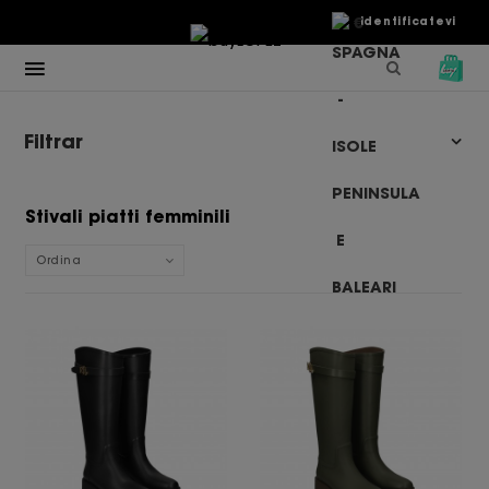
€
Identificatevi
Filtrar
Stivali piatti femminili
Ordina