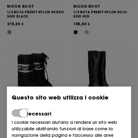
MOON BOOT
MOON BOOT
1/2 BOTA PRESKY NYLON NEGRO
1/2 BOTA PRESKY NYLON ROJO
N001 BLACK
D001 RED
215,00
185,00
€
€
Questo sito web utilizza i cookie
MOON BOOT
VEXED SHOES COMPANY
Necessari
1/2 BOTA PRESKY NYLON NEGRO
BOTA ELASTICO LADO PIEL
N001 BLACK
NEGRO NERO
I cookie necessari aiutano a rendere un sito web
185,00
119,90
€
€
utilizzabile abilitando funzioni di base come la
navigazione della pagina e l'accesso alle aree