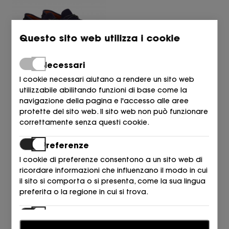
Questo sito web utilizza i cookie
Necessari
CHOPO
I cookie necessari aiutano a rendere un sito web
CONDUCTOR ARGOLLA ANTE
utilizzabile abilitando funzioni di base come la
AZUL BLU
navigazione della pagina e l'accesso alle aree
83,00
€
protette del sito web. Il sito web non può funzionare
correttamente senza questi cookie.
Preferenze
I cookie di preferenze consentono a un sito web di
ricordare informazioni che influenzano il modo in cui
il sito si comporta o si presenta, come la sua lingua
RESTITUZIONI E SCAMBI
preferita o la regione in cui si trova.
I NEGOZI
Statistiche
CONDIZIONI GENERALI DI VENDITA