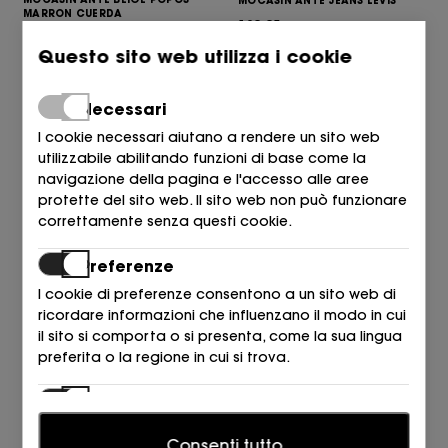
MOCASIN ANTE JEANS LEVIS
MARRON CUERDA
109,95
€
114,95
€
Questo sito web utilizza i cookie
Necessari
I cookie necessari aiutano a rendere un sito web
utilizzabile abilitando funzioni di base come la
navigazione della pagina e l'accesso alle aree
protette del sito web. Il sito web non può funzionare
correttamente senza questi cookie.
Preferenze
I cookie di preferenze consentono a un sito web di
AEROPLANE
AEROPLANE
ricordare informazioni che influenzano il modo in cui
MOCASIN ANTE NAVY Inchiostro
MOCASIN ANTE CUERO PELLE
il sito si comporta o si presenta, come la sua lingua
109,95
109,95
preferita o la regione in cui si trova.
€
€
Statistiche
I cookie statistici aiutano i proprietari del sito web a
Consenti tutto