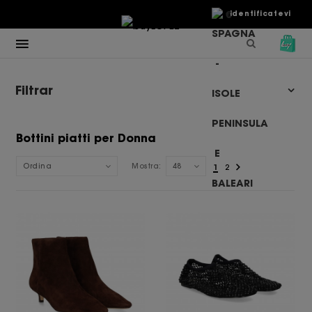
€
Identificatevi
Filtrar
Bottini piatti per Donna
Ordina
Mostra:
48
1
2