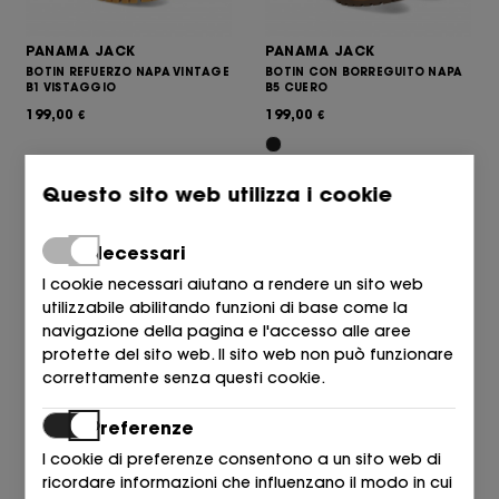
PANAMA JACK
PANAMA JACK
BOTIN REFUERZO NAPA VINTAGE
BOTIN CON BORREGUITO NAPA
B1 VISTAGGIO
B5 CUERO
199,00
199,00
€
€
Questo sito web utilizza i cookie
Necessari
I cookie necessari aiutano a rendere un sito web
utilizzabile abilitando funzioni di base come la
navigazione della pagina e l'accesso alle aree
protette del sito web. Il sito web non può funzionare
correttamente senza questi cookie.
PANAMA JACK
PANAMA JACK
Preferenze
BOTIN NAPA CUERO B3 Cuero
BOTIN NOBUCK HIELO B2 CRUDO
I cookie di preferenze consentono a un sito web di
189,00
189,00
€
€
ricordare informazioni che influenzano il modo in cui