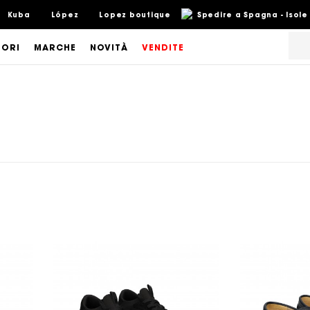
Kuba
López
Lopez boutique
Spedire a Spagna - Isole
SORI
MARCHE
NOVITÀ
VENDITE