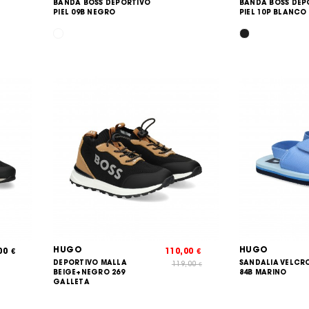
BANDA BOSS DEPORTIVO
BANDA BOSS DEP
PIEL 09B NEGRO
PIEL 10P BLANCO
HUGO
HUGO
,00
110,00
€
€
DEPORTIVO MALLA
SANDALIA VELCR
119,00
€
BEIGE+NEGRO 269
84B MARINO
GALLETA