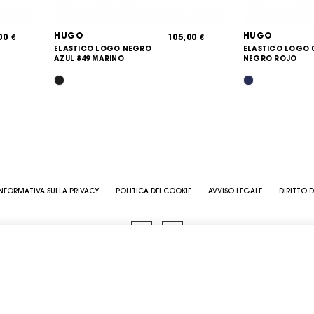
HUGO
HUGO
,00
105,00
€
€
ELASTICO LOGO NEGRO
ELASTICO LOGO 
AZUL 849 MARINO
NEGRO ROJO
NFORMATIVA SULLA PRIVACY
POLITICA DEI COOKIE
AVVISO LEGALE
DIRITTO D
COPYRIGHT @ 2026 GRUPO LÓPEZ. DESARROLLADO POR
2MCGROUP
CIF: A35085729