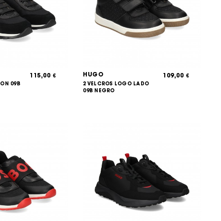
HUGO
115,00
109,00
€
€
ON 09B
2 VELCROS LOGO LADO
09B NEGRO