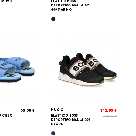
ORTIVO
ELATICO BOSS
DEPORTIVO MALLA AZUL
849 MARINO
HUGO
35,00
112,95
€
€
O CIELO
ELASTICO BOSS
129,00
€
DEPORTIVO MALLA 09B
NEGRO