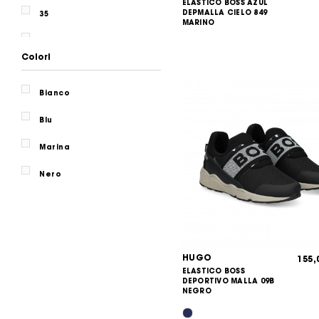
ELASTICO BOSS AZUL
DEPMALLA CIELO 849
35
MARINO
36
Colori
37
Bianco
38
Blu
39
Marina
40
Nero
HUGO
155
ELASTICO BOSS
DEPORTIVO MALLA 09B
NEGRO