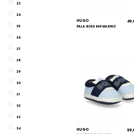
23
24
HUGO
49
25
PALA BOSS 849 MARINO
26
27
28
29
30
31
32
33
34
HUGO
59