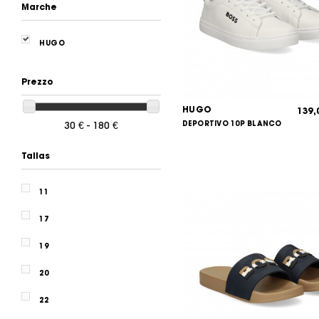
Marche
HUGO
Prezzo
HUGO
139
DEPORTIVO 10P BLANCO
30 € - 180 €
Tallas
11
17
19
20
22