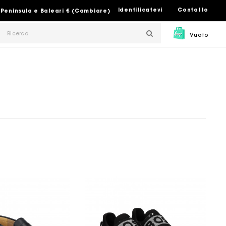
Identificatevi
Contatto
 Peninsula e Baleari € (Cambiare)
Vuoto