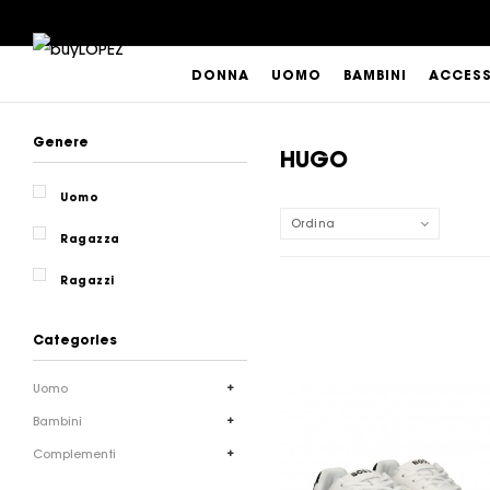
DONNA
UOMO
BAMBINI
ACCES
Genere
HUGO
Uomo
Ordina
Ragazza
Ragazzi
Categories
Uomo
Bambini
Complementi