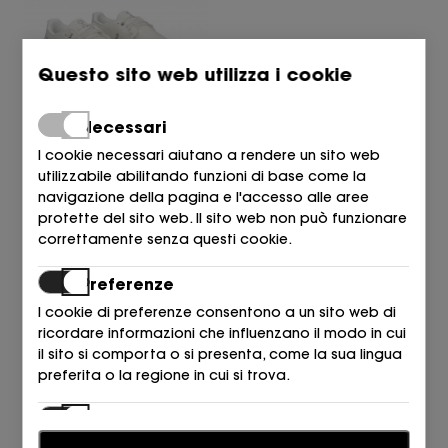
Questo sito web utilizza i cookie
Necessari
ON-CLOUD
I cookie necessari aiutano a rendere un sito web
DEPORTIVO BLANCO SUELA
utilizzabile abilitando funzioni di base come la
CLOUD ALL WHITE
navigazione della pagina e l'accesso alle aree
140,00
€
protette del sito web. Il sito web non può funzionare
correttamente senza questi cookie.
Preferenze
I cookie di preferenze consentono a un sito web di
ricordare informazioni che influenzano il modo in cui
il sito si comporta o si presenta, come la sua lingua
RESTITUZIONI E SCAMBI
preferita o la regione in cui si trova.
I NEGOZI
Statistiche
CONDIZIONI GENERALI DI VENDITA