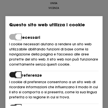
UNISA
VICENZA
SPECIAL DESIGNERS
Questo sito web utilizza i cookie
LE BOHÉMIEN
RAS
Necessari
I cookie necessari aiutano a rendere un sito web
utilizzabile abilitando funzioni di base come la
STREET BRANDS
navigazione della pagina e l'accesso alle aree
EA7
protette del sito web. Il sito web non può funzionare
LACOSTE
correttamente senza questi cookie.
NEW BALANCE
VANS
Preferenze
I cookie di preferenze consentono a un sito web di
CASUAL BRANDS
ricordare informazioni che influenzano il modo in cui
il sito si comporta o si presenta, come la sua lingua
BIBI LOU
preferita o la regione in cui si trova.
CAMPER
EXE
Statistiche
INUOVO