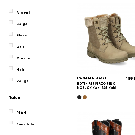
Argent
Beige
Blanc
Gris
Marron
Noir
PANAMA JACK
189
Rouge
BOTIN REFUERZO PELO
NOBUCK KAKI B35 Kaki
Talon
PLAN
Sans talon