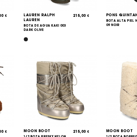
LAUREN RALPH
PONS QUINTA
,00
215,00
€
€
LAUREN
BOTA ALTA PIEL
09 NOIR
BOTA DE AGUA KAKI 003
DARK OLIVE
MOON BOOT
MOON BOOT
,00
215,00
€
€
1/2 BOTA PRESKY NYLON
1/2 BOTA BORRE