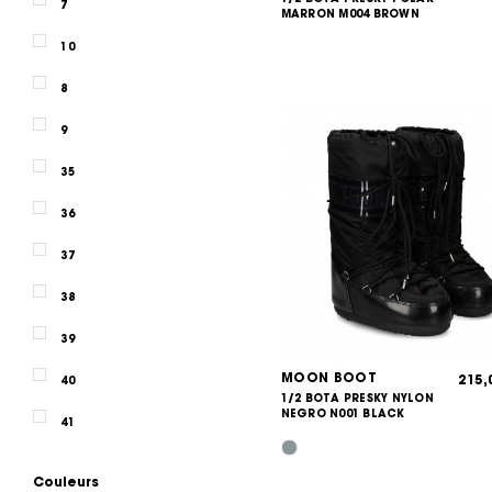
7
MARRON M004 BROWN
10
8
9
35
36
37
38
39
MOON BOOT
215
40
1/2 BOTA PRESKY NYLON
NEGRO N001 BLACK
41
Couleurs