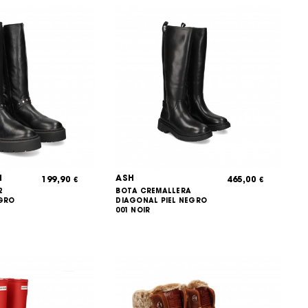
N
ASH
199,90
465,00
€
€
2
BOTA CREMALLERA
EGRO
DIAGONAL PIEL NEGRO
001 NOIR