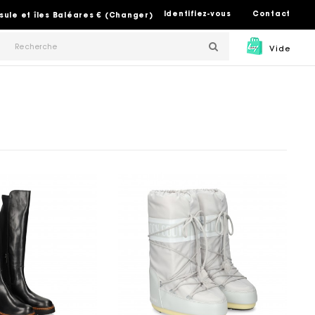
Identifiez-vous
Contact
sule et îles Baléares € (Changer)
Vide