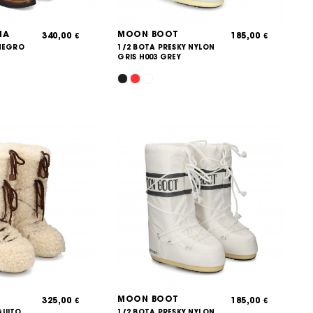
NA
MOON BOOT
340,00
185,00
€
€
 NEGRO
1/2 BOTA PRESKY NYLON
GRIS H003 GREY
MOON BOOT
325,00
185,00
€
€
GUITO
1/2 BOTA PRESKY NYLON