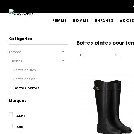
FEMME
HOMME
ENFANTS
ACCES
Catégories
Bottes plates pour f
Femme
Tri
Bottes
Bottes hautes
Bottes basses
Bottes plates
Marques
ALPE
ASH