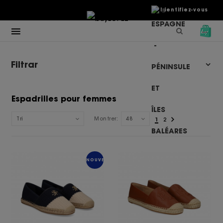
€
Identifiez-vous
Filtrar
Espadrilles pour femmes
Tri
Montrer:
48
1
2
NOUVEAU