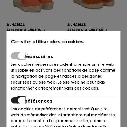
ALHAMAS
ALHAMAS
ALPARGATA CUÑA YUTE
ALPARGATA CUÑA ANTE
VOLANTES NARANJA ORANGE
MARRON MARORN CLARO
Ce site utilise des cookies
95,90
79,90
€
€
Nécessaires
Les cookies nécessaires aident à rendre un site web
utilisable en activant des fonctions de base comme
la navigation de page et l'accès à des zones
sécurisées du site web. Le site web ne peut pas
fonctionner correctement sans ces cookies.
Préférences
Les cookies de préférences permettent à un site
web de mémoriser des informations qui modifient le
ALHAMAS
ALHAMAS
comportement ou l'apparence du site, comme
ALPARGATA CUÑA YUTE FLORES
ALPARGATA CUÑA STRASS
votre langue préférée ou la région dans laquelle