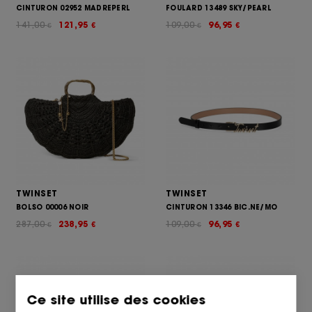
CINTURON 02952 MADREPERL
FOULARD 13489 SKY/PEARL
141,00
121,95
109,00
96,95
€
€
€
€
TWINSET
TWINSET
BOLSO 00006 NOIR
CINTURON 13346 BIC.NE/MO
287,00
238,95
109,00
96,95
€
€
€
€
Ce site utilise des cookies