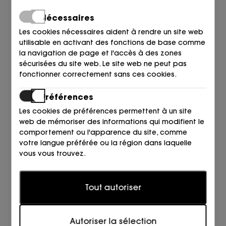
Nécessaires
Les cookies nécessaires aident à rendre un site web
utilisable en activant des fonctions de base comme
la navigation de page et l'accès à des zones
TWINSET
TWINSET
sécurisées du site web. Le site web ne peut pas
CINTURON 00057 CUOIO CUOIO
CINTURON 00006 NOIR
fonctionner correctement sans ces cookies.
109,00
96,95
155,00
€
€
€
Préférences
Les cookies de préférences permettent à un site
web de mémoriser des informations qui modifient le
comportement ou l'apparence du site, comme
votre langue préférée ou la région dans laquelle
vous vous trouvez.
Statistiques
Tout autoriser
Les cookies statistiques aident les propriétaires de
sites web à comprendre comment les visiteurs
TWINSET
TWINSET
interagissent avec les sites web en collectant et en
CINTURON 11629 CANYON SU
CINTURON 00193 PAGLIA
Autoriser la sélection
fournissant des informations de manière anonyme.
109,00
101,00
109,00
96,95
€
€
€
€