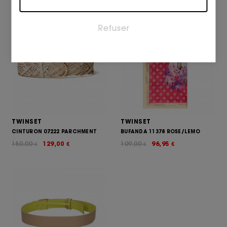
Marketing
Refuser
Les cookies marketing sont utilisés pour suivre les
visiteurs sur les sites web. L'intention est d'afficher
des annonces qui sont pertinentes et engageantes
pour l'utilisateur individuel et donc plus précieuses
pour les éditeurs et les annonceurs tiers.
TWINSET
TWINSET
CINTURON 07222 PARCHMENT
BUFANDA 11378 ROSE/LEMO
150,00
129,00
109,00
96,95
€
€
€
€