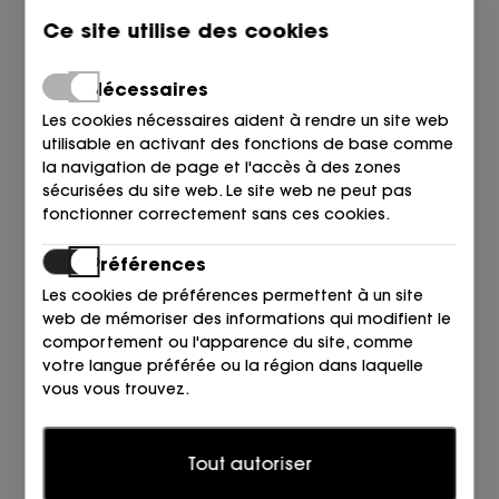
Ce site utilise des cookies
Nécessaires
Les cookies nécessaires aident à rendre un site web
utilisable en activant des fonctions de base comme
la navigation de page et l'accès à des zones
PATRIZIA BONFANTI
sécurisées du site web. Le site web ne peut pas
SANDALIA GANCHILLO NEGRO
COTTON NERO
fonctionner correctement sans ces cookies.
219,00
184,95
€
€
Préférences
Les cookies de préférences permettent à un site
web de mémoriser des informations qui modifient le
comportement ou l'apparence du site, comme
votre langue préférée ou la région dans laquelle
vous vous trouvez.
RETOURS ET ÉCHANGES
MAGASINS
Statistiques
Tout autoriser
Les cookies statistiques aident les propriétaires de
CONDITIONS GÉNÉRALES
sites web à comprendre comment les visiteurs