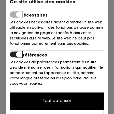
Ce site utilise des cookies
Nécessaires
Les cookies nécessaires aident à rendre un site web
utilisable en activant des fonctions de base comme
la navigation de page et l'accès à des zones
sécurisées du site web. Le site web ne peut pas
fonctionner correctement sans ces cookies.
CASADEI
CASADEI
Préférences
PALA 2 HEBILLAS TRENZADA
BAILARINA TRENZADA PIEL
Les cookies de préférences permettent à un site
CUERO 2804 NATUR
CUERO 2804 NATUR
web de mémoriser des informations qui modifient le
575,00
469,00
495,00
405,00
€
€
€
€
comportement ou l'apparence du site, comme
votre langue préférée ou la région dans laquelle
vous vous trouvez.
Statistiques
Tout autoriser
Les cookies statistiques aident les propriétaires de
sites web à comprendre comment les visiteurs
interagissent avec les sites web en collectant et en