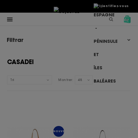
€
Identifiez-vous
Filtrar
CASADEI
Tri
Montrer:
48
NOUVEAU