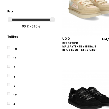
Prix
90 € - 315 €
Tailles
UGG
154
DEPORTIVO
MALLA+TEXTIL+SERRAJE
10
BEIGE SDCST SAND CAST
11
6
8
9
12
5