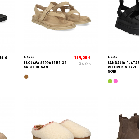
UGG
UGG
,95
119,00
€
€
ESCLAVA SERRAJE BEIGE
SANDALIA PLAT
129,95
€
SABLE DE SAN
VELCROS NEGRO 
NOIR