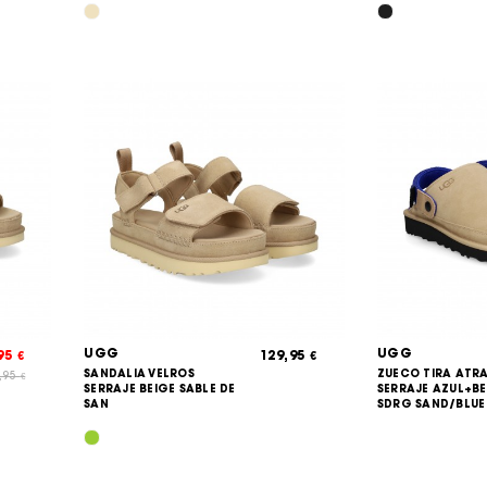
UGG
UGG
,95
129,95
€
€
SANDALIA VELROS
ZUECO TIRA ATR
,95
€
SERRAJE BEIGE SABLE DE
SERRAJE AZUL+BE
SAN
SDRG SAND/BLUE