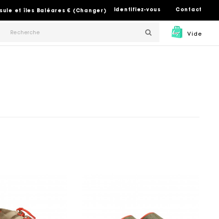
Identifiez-vous
Contact
sule et îles Baléares € (Changer)
Vide