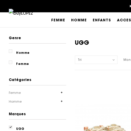
FEMME
HOMME
ENFANTS
ACCES
Genre
UGG
Homme
Tri
Mont
Femme
Catégories
Femme
Homme
Marques
UGG