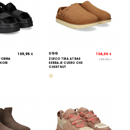
UGG
109,95
136,00
€
€
AFORMA
ZUECO TIRA ATRAS
149,95
€
NOIR
SERRAJE CUERO CHE
CHESTNUT