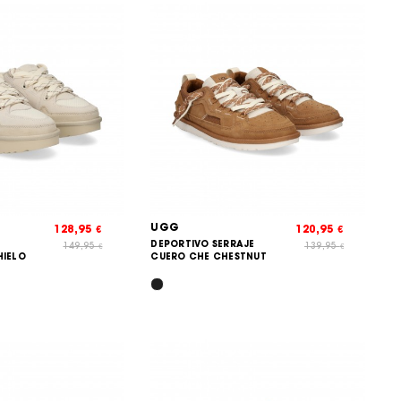
UGG
128,95
120,95
€
€
DEPORTIVO SERRAJE
149,95
139,95
€
€
HIELO
CUERO CHE CHESTNUT