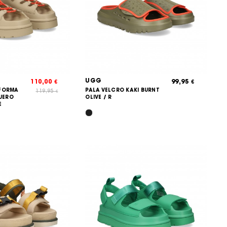
UGG
110,00
99,95
€
€
AFORMA
PALA VELCRO KAKI BURNT
119,95
€
UERO
OLIVE / R
E