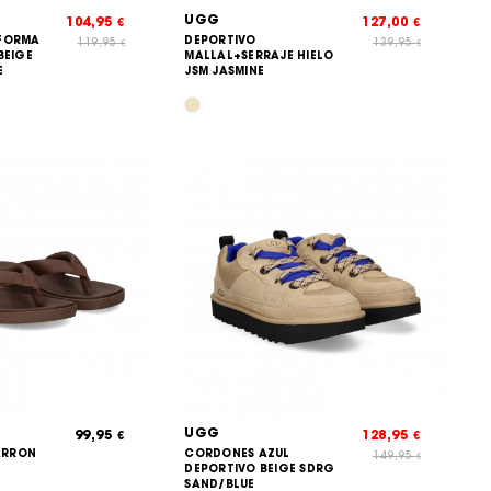
UGG
104,95
127,00
€
€
AFORMA
DEPORTIVO
119,95
139,95
€
€
BEIGE
MALLAL+SERRAJE HIELO
E
JSM JASMINE
UGG
99,95
128,95
€
€
MARRON
CORDONES AZUL
149,95
€
DEPORTIVO BEIGE SDRG
SAND/BLUE