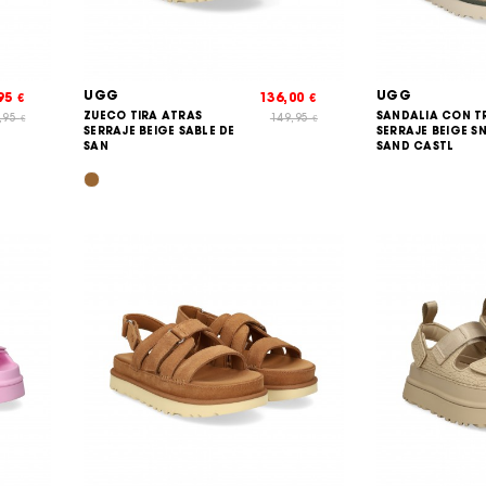
UGG
UGG
,95
136,00
€
€
ZUECO TIRA ATRAS
SANDALIA CON T
,95
149,95
€
€
SERRAJE BEIGE SABLE DE
SERRAJE BEIGE S
SAN
SAND CASTL