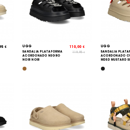
UGG
UGG
,95
110,00
€
€
SANDALIA PLATAFORMA
SANDALIA PLAT
119,95
€
ACORDONADO NEGRO
ACORDONADO C
NOIR NOIR
MDSD MUSTARD S