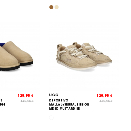
UGG
128,95
120,95
€
€
AS
DEPORTIVO
149,95
139,95
€
€
IGE
MALLAL+SERRAJE BEIGE
MDSD MUSTARD SE