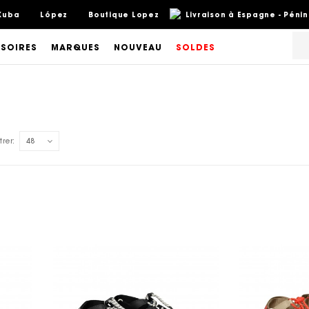
Kuba
López
Boutique Lopez
Livraison à Espagne - Pénin
SOIRES
MARQUES
NOUVEAU
SOLDES
rer:
48