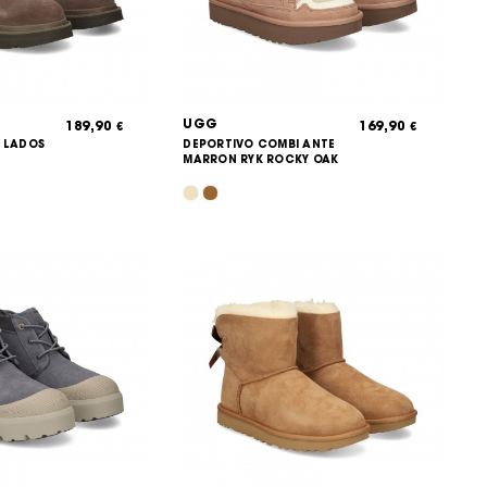
UGG
189,90
169,90
€
€
S LADOS
DEPORTIVO COMBI ANTE
MARRON RYK ROCKY OAK