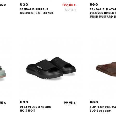
UGG
UGG
,95
127,00
€
€
SANDALIA SERRAJE
SANDALIA PLAT
139,95
€
CUERO CHE CHESTNUT
VELCROS BRILLO 
MDSD MUSTARD S
UGG
UGG
,95
99,95
€
€
PALA VELCRO NEGRO
FLIP FLOP PIEL 
NOIR NOIR
LUG Luggage