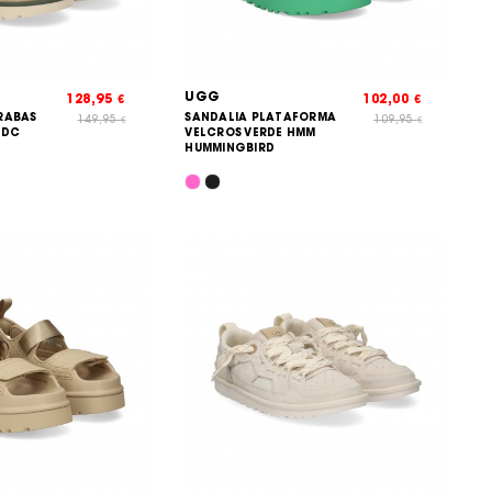
UGG
128,95
102,00
€
€
RABAS
SANDALIA PLATAFORMA
149,95
109,95
€
€
NDC
VELCROS VERDE HMM
HUMMINGBIRD