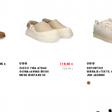
UGG
UGG
,95
119,00
€
€
ZUECO TIRA ATRAS
DEPORTIVO
129,95
€
GOMA+ANVAS BEIGE
SERRAJE+TEXTIL 
MDSD MUSTARD SE
JSM JASMINE