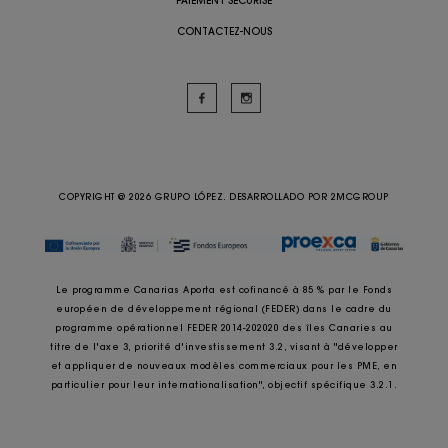
PAIEMENT SÉCURISÉ
CONTACTEZ-NOUS
COPYRIGHT @ 2026 GRUPO LÓPEZ. DESARROLLADO POR
2MCGROUP
Le programme Canarias Aporta est cofinancé à 85 % par le Fonds
européen de développement régional (FEDER) dans le cadre du
programme opérationnel FEDER 2014-202020 des îles Canaries au
titre de l'axe 3, priorité d'investissement 3.2, visant à "développer
et appliquer de nouveaux modèles commerciaux pour les PME, en
particulier pour leur internationalisation", objectif spécifique 3.2.1.