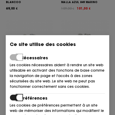
BLANCOO
MALLA AZUL 849 MARINO
69,00
109,00
101,00
€
€
€
Ce site utilise des cookies
Nécessaires
Les cookies nécessaires aident à rendre un site web
utilisable en activant des fonctions de base comme
KARL LAGERFELD KIDS
KARL LAGERFELD KIDS
la navigation de page et l'accès à des zones
DEPORTIVO PRINT PIEL BLANCO
DEPORTIVO 10P BLANCOO
N50
sécurisées du site web. Le site web ne peut pas
159,00
136,95
€
€
115,00
101,00
€
€
fonctionner correctement sans ces cookies.
Préférences
Les cookies de préférences permettent à un site
web de mémoriser des informations qui modifient le