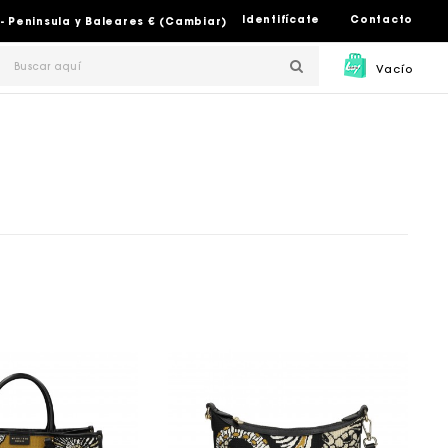
Identifícate
Contacto
- Peninsula y Baleares € (Cambiar)
Vacío