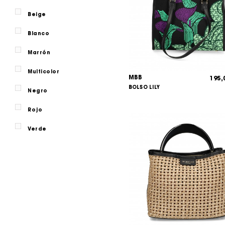
Beige
Blanco
Marrón
Multicolor
MBB
195
BOLSO LILY
Negro
Rojo
Verde