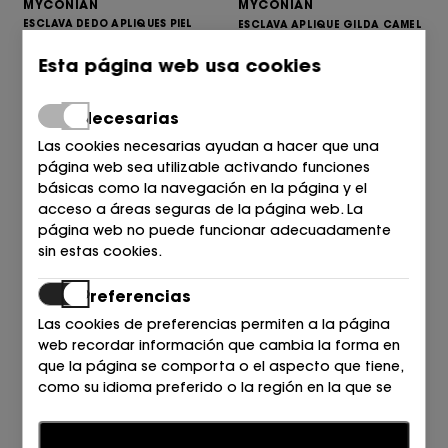
MYCONIAN
MYCONIAN
ESCLAVA DEDO APLIQUES PIEL
ESCLAVA APLIQUE GILDA CAMEL
ORO+NEGRO
89,90
80,95
€
€
85,00
Esta página web usa cookies
77,00
€
€
Necesarias
Las cookies necesarias ayudan a hacer que una
página web sea utilizable activando funciones
básicas como la navegación en la página y el
acceso a áreas seguras de la página web. La
página web no puede funcionar adecuadamente
sin estas cookies.
Preferencias
MYCONIAN
MYCONIAN
Las cookies de preferencias permiten a la página
ESCLAVA APLIQUE GILDA
SANDALIA ENREJADA GILDA
web recordar información que cambia la forma en
NEGRO
NEGRO
que la página se comporta o el aspecto que tiene,
89,90
80,95
69,90
64,95
€
€
€
€
como su idioma preferido o la región en la que se
encuentra.