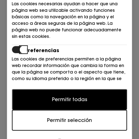
Las cookies necesarias ayudan a hacer que una
página web sea utilizable activando funciones
básicas como la navegación en la página y el
acceso a áreas seguras de la página web. La
página web no puede funcionar adecuadamente
sin estas cookies.
Preferencias
LOTTUSSE
LOTTUSSE
Las cookies de preferencias permiten a la página
MOCASIN ANTIFAZ FLORENTIC
MOCASIN ANTIFAS ANTE
CUERO 002 teak
MARINO 006 Camoscio ma
web recordar información que cambia la forma en
239,00
224,00
225,00
189,00
que la página se comporta o el aspecto que tiene,
€
€
€
€
como su idioma preferido o la región en la que se
encuentra.
Estadísticas
Permitir todas
Las cookies estadísticas ayudan a los propietarios
de páginas web a comprender cómo interactúan
Permitir selección
los visitantes con las páginas web reuniendo y
proporcionando información de forma anónima.