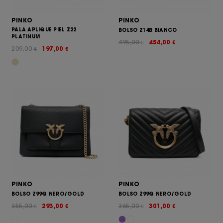
PINKO
PINKO
PALA APLIQUE PIEL Z22
BOLSO Z14B BIANCO
PLATINUM
495,00
454,00
€
€
209,00
197,00
€
€
PINKO
PINKO
BOLSO Z99Q NERO/GOLD
BOLSO Z99Q NERO/GOLD
355,00
293,00
365,00
301,00
€
€
€
€