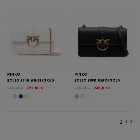
PINKO
PINKO
BOLSO Z14Q WHITE/GOLD
BOLSO Z99Q NERO/GOLD
265,00
221,00
295,00
245,00
€
€
€
€
1
2