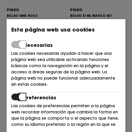
PINKO
PINKO
BOLSO I68Q NOCE
BOLSO Z14Q BIANCO SET
260,00
349,00
€
€
Esta página web usa cookies
Necesarias
Las cookies necesarias ayudan a hacer que una
página web sea utilizable activando funciones
básicas como la navegación en la página y el
acceso a áreas seguras de la página web. La
página web no puede funcionar adecuadamente
sin estas cookies.
Preferencias
PINKO
PINKO
Las cookies de preferencias permiten a la página
BOLSO Z99Q NERO
BOLSO L21Q MARRONE
web recordar información que cambia la forma en
349,00
399,00
€
€
que la página se comporta o el aspecto que tiene,
como su idioma preferido o la región en la que se
encuentra.