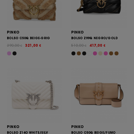
PINKO
PINKO
BOLSO C50Q BEIGE-GRIG
BOLSO Z99Q NEGRO/GOLD
390,00
321,00
510,00
417,00
€
€
€
€
PINKO
PINKO
BOLSO Z14O WHITE/SILV
BOLSO C50Q BEIGE/FUMO