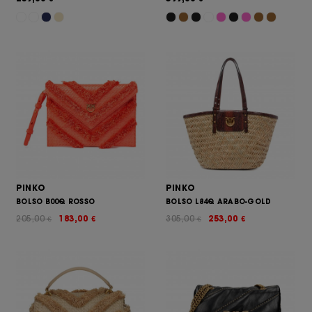
PINKO
PINKO
BOLSO B00Q ROSSO
BOLSO L84Q ARABO-GOLD
205,00
183,00
305,00
253,00
€
€
€
€