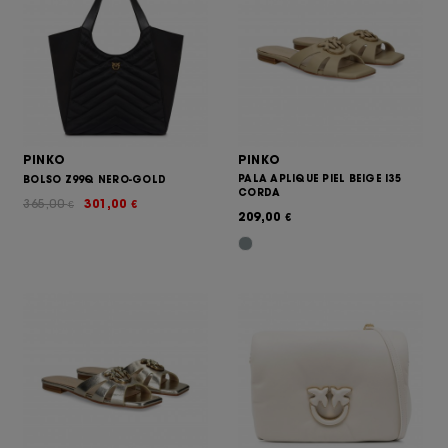
PINKO
PINKO
PALA APLIQUE PIEL BEIGE I35
BOLSO Z99Q NERO-GOLD
CORDA
365,00
301,00
€
€
209,00
€