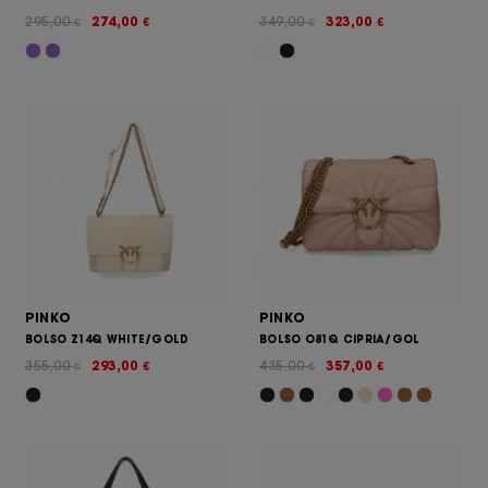
295,00
274,00
349,00
323,00
€
€
€
€
PINKO
PINKO
BOLSO Z14Q WHITE/GOLD
BOLSO O81Q CIPRIA/GOL
355,00
293,00
435,00
357,00
€
€
€
€