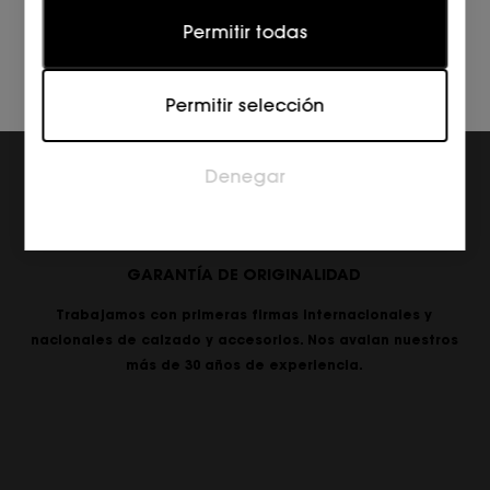
Estadísticas
Permitir todas
Las cookies estadísticas ayudan a los propietarios
de páginas web a comprender cómo interactúan
Permitir selección
los visitantes con las páginas web reuniendo y
proporcionando información de forma anónima.
Denegar
Marketing
Las cookies de marketing se utilizan para rastrear a
los visitantes en las páginas web. La intención es
mostrar anuncios relevantes y atractivos para el
GARANTÍA DE ORIGINALIDAD
usuario individual, y por lo tanto, más valiosos para
los editores y los anunciantes externos.
Trabajamos con primeras firmas internacionales y
nacionales de calzado y accesorios. Nos avalan nuestros
más de 30 años de experiencia.