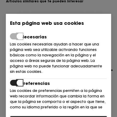
Artículos similares que te pueden interesar
Esta página web usa cookies
Necesarias
Las cookies necesarias ayudan a hacer que una
página web sea utilizable activando funciones
básicas como la navegación en la página y el
acceso a áreas seguras de la página web. La
página web no puede funcionar adecuadamente
sin estas cookies.
Preferencias
Las cookies de preferencias permiten a la página
web recordar información que cambia la forma en
KENNEL & SCHMENGER
que la página se comporta o el aspecto que tiene,
DEPORTIVO CON BANDA ANTE ROSA 462 o.rose/mulb
como su idioma preferido o la región en la que se
299,00
€
encuentra.