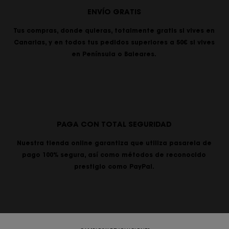
ENVÍO GRATIS
Tus compras, donde quieras, totalmente gratis si vives en
Canarias, y en todos tus pedidos superiores a 50€ si vives
en Península o Baleares.
PAGA CON TOTAL SEGURIDAD
Nuestra tienda online garantiza que utiliza pasarela de
pago 100% segura, así como métodos de reconocido
prestigio como PayPal.