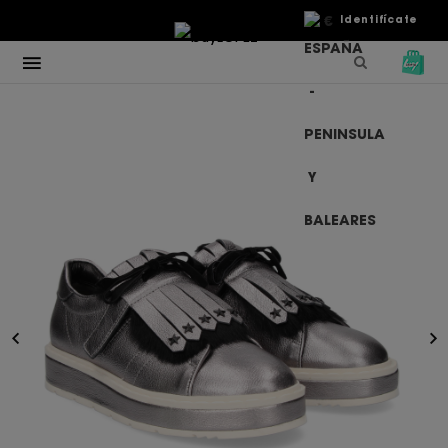
€
Identifícate