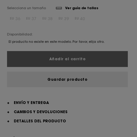
Selecciona un tamaño
Ver guía de tallas
36
37
38
39
40
EU
EU
EU
EU
EU
Disponibilidad:
El producto no existe en este modelo. Por favor, elija otro.
Añadir al carrito
Guardar producto
+
ENVÍO Y ENTREGA
+
CAMBIOS Y DEVOLUCIONES
+
DETALLES DEL PRODUCTO