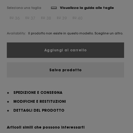
Seleziona una taglia
Visualizza la guida alle taglie
36
37
38
39
40
EU
EU
EU
EU
EU
Availability:
Il prodotto non esiste in questo modello. Scegline un altro.
Aggiungi al carrello
Salva prodotto
+
SPEDIZIONE E CONSEGNA
+
MODIFICHE E RESTITUZIONI
+
DETTAGLI DEL PRODOTTO
Articoli simili che possono interessarti