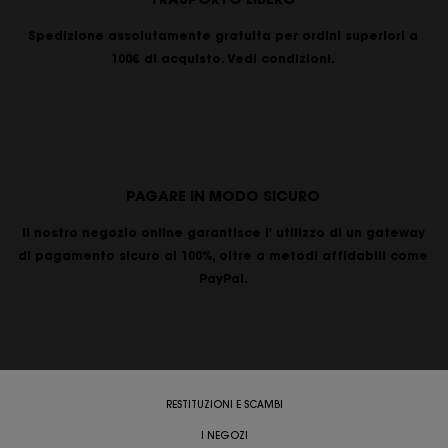
Spedizione assolutamente gratuita per ordini superiori a
100€ di acquisto. Vedi condizioni.
PAGARE IN MODO SICURO
Il nostro negozio online garantisce l' utilizzo di un gateway
di pagamento sicuro al 100%, oltre a metodi affidabili come
PayPal.
RESTITUZIONI E SCAMBI
I NEGOZI