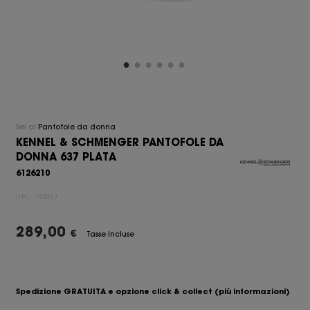
Sei al
Pantofole da donna
KENNEL & SCHMENGER PANTOFOLE DA
DONNA 637 PLATA
6126210
UPC:
192007
289,00
€
Tasse Incluse
Spedizione GRATUITA e opzione click & collect
(più informazioni)