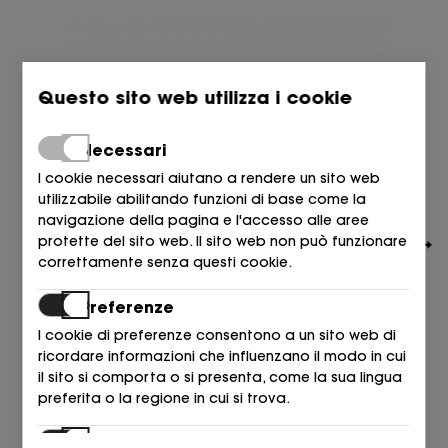
Questo sito web utilizza i cookie
Necessari
I cookie necessari aiutano a rendere un sito web
utilizzabile abilitando funzioni di base come la
navigazione della pagina e l'accesso alle aree
protette del sito web. Il sito web non può funzionare
correttamente senza questi cookie.
Preferenze
I cookie di preferenze consentono a un sito web di
ricordare informazioni che influenzano il modo in cui
KENNEL & SCHMENGER
il sito si comporta o si presenta, come la sua lingua
DEPORTIVO CON BANDA ANTE ROSA 462 o.rose/mulb
preferita o la regione in cui si trova.
299,00
€
Statistiche