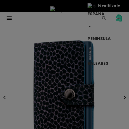
€
Identifícate