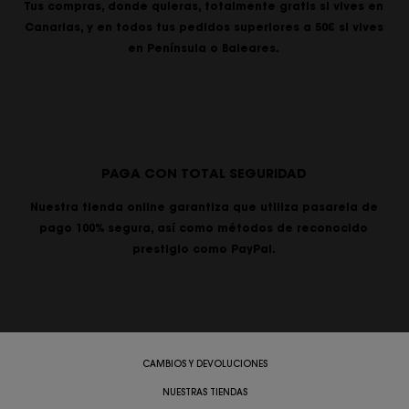
Tus compras, donde quieras, totalmente gratis si vives en
Canarias, y en todos tus pedidos superiores a 50€ si vives
en Península o Baleares.
PAGA CON TOTAL SEGURIDAD
Nuestra tienda online garantiza que utiliza pasarela de
pago 100% segura, así como métodos de reconocido
prestigio como PayPal.
CAMBIOS Y DEVOLUCIONES
NUESTRAS TIENDAS