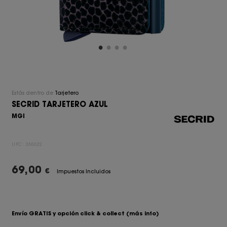
Estás dentro de
Tarjetero
SECRID TARJETERO AZUL
MGI
UPC:
260622
69,00
€
Impuestos Incluidos
Envío GRATIS y opción click & collect
(más info)