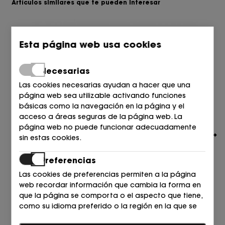
Artículos similares que te pueden interesar
Esta página web usa cookies
Necesarias
Las cookies necesarias ayudan a hacer que una
página web sea utilizable activando funciones
básicas como la navegación en la página y el
acceso a áreas seguras de la página web. La
página web no puede funcionar adecuadamente
sin estas cookies.
Preferencias
Las cookies de preferencias permiten a la página
web recordar información que cambia la forma en
TOMMY HILFIGER
que la página se comporta o el aspecto que tiene,
SANDALIA CROCHET BEIGE+AZUL DW6 SPACE BLUE
como su idioma preferido o la región en la que se
99,90
€
encuentra.