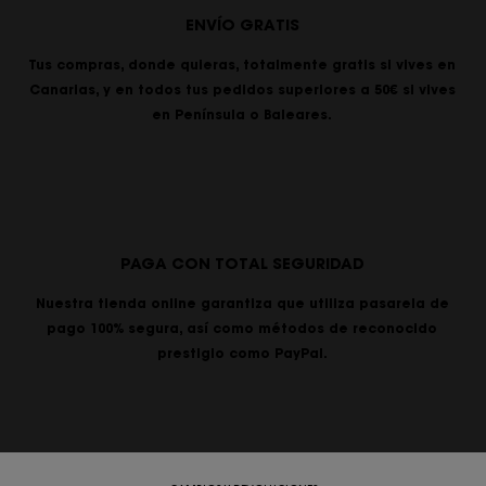
ENVÍO GRATIS
Tus compras, donde quieras, totalmente gratis si vives en
Canarias, y en todos tus pedidos superiores a 50€ si vives
en Península o Baleares.
PAGA CON TOTAL SEGURIDAD
Nuestra tienda online garantiza que utiliza pasarela de
pago 100% segura, así como métodos de reconocido
prestigio como PayPal.