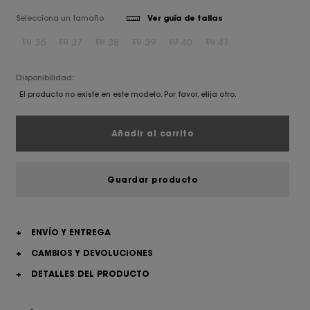
Selecciona un tamaño
Ver guía de tallas
36
37
38
39
40
41
EU
EU
EU
EU
EU
EU
Disponibilidad:
El producto no existe en este modelo. Por favor, elija otro.
Añadir al carrito
Guardar producto
+
ENVÍO Y ENTREGA
+
CAMBIOS Y DEVOLUCIONES
+
DETALLES DEL PRODUCTO