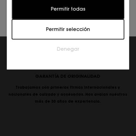
Estadísticas
Permitir todas
Las cookies estadísticas ayudan a los propietarios
de páginas web a comprender cómo interactúan
Permitir selección
los visitantes con las páginas web reuniendo y
proporcionando información de forma anónima.
Denegar
Marketing
Las cookies de marketing se utilizan para rastrear a
los visitantes en las páginas web. La intención es
mostrar anuncios relevantes y atractivos para el
GARANTÍA DE ORIGINALIDAD
usuario individual, y por lo tanto, más valiosos para
los editores y los anunciantes externos.
Trabajamos con primeras firmas internacionales y
nacionales de calzado y accesorios. Nos avalan nuestros
más de 30 años de experiencia.