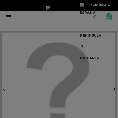
€
Identifícate