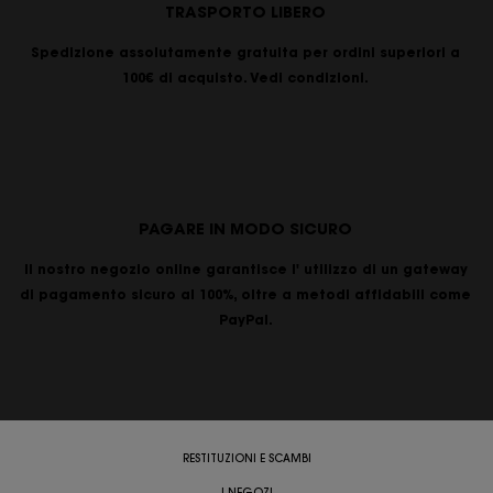
TRASPORTO LIBERO
Spedizione assolutamente gratuita per ordini superiori a
100€ di acquisto. Vedi condizioni.
PAGARE IN MODO SICURO
Il nostro negozio online garantisce l' utilizzo di un gateway
di pagamento sicuro al 100%, oltre a metodi affidabili come
PayPal.
RESTITUZIONI E SCAMBI
I NEGOZI