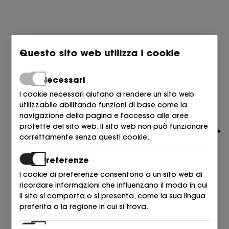
Questo sito web utilizza i cookie
Necessari
I cookie necessari aiutano a rendere un sito web
utilizzabile abilitando funzioni di base come la
navigazione della pagina e l'accesso alle aree
protette del sito web. Il sito web non può funzionare
correttamente senza questi cookie.
Preferenze
I cookie di preferenze consentono a un sito web di
ricordare informazioni che influenzano il modo in cui
TOMMY HILFIGER
il sito si comporta o si presenta, come la sua lingua
SANDALIA CROCHET BEIGE+AZUL DW6 SPACE BLUE
preferita o la regione in cui si trova.
99,90
€