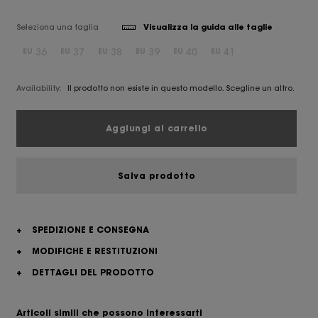
Seleziona una taglia
Visualizza la guida alle taglie
36
37
38
39
40
41
EU
EU
EU
EU
EU
EU
Availability:
Il prodotto non esiste in questo modello. Scegline un altro.
Aggiungi al carrello
Salva prodotto
+
SPEDIZIONE E CONSEGNA
+
MODIFICHE E RESTITUZIONI
+
DETTAGLI DEL PRODOTTO
Articoli simili che possono interessarti