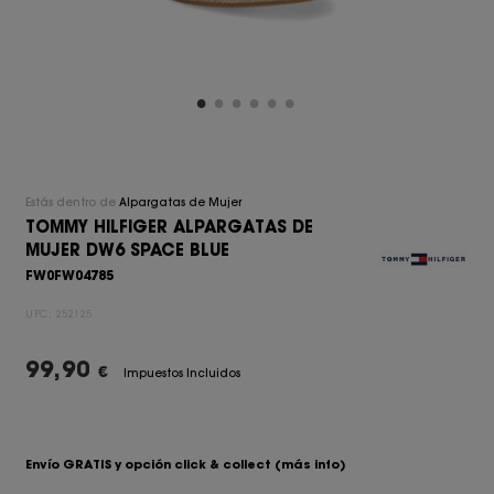
Estás dentro de
Alpargatas de Mujer
TOMMY HILFIGER ALPARGATAS DE
MUJER DW6 SPACE BLUE
FW0FW04785
UPC:
252125
99,90
€
Impuestos Incluidos
Envío GRATIS y opción click & collect
(más info)