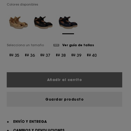
Colores disponibles
Selecciona un tamaño
Ver guía de tallas
35
36
37
38
39
40
EU
EU
EU
EU
EU
EU
Añadir al carrito
Guardar producto
+
ENVÍO Y ENTREGA
+
CAMBIOS Y DEVOLUCIONES