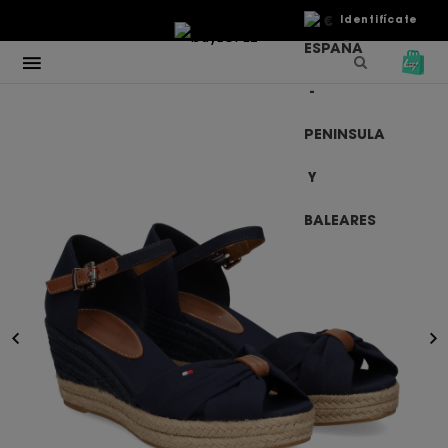
€
Identifícate