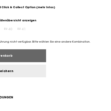
 Click & Collect Option
(mehr Infos)
ßenübersicht anzeigen
40
41
EU
EU
führung nicht verfügbar. Bitte wählen Sie eine andere Kombination.
renkorb
peichern
NDUNGEN