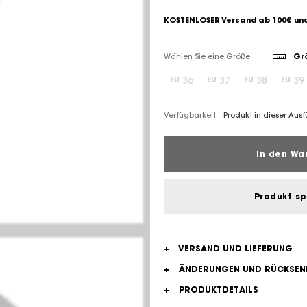
KOSTENLOSER Versand ab 100€ und
Wählen Sie eine Größe
Grö
36
37
38
39
EU
EU
EU
EU
Verfügbarkeit:
Produkt in dieser Aus
In den Wa
Produkt s
+
VERSAND UND LIEFERUNG
+
ÄNDERUNGEN UND RÜCKSE
+
PRODUKTDETAILS