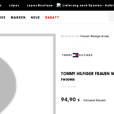
a
López
Lopez-Boutique
Lieferung nach Spanien - Halb
RES
MARKEN
NEUE
RABATT
Sie sind in der
Frauen Wedge shoes
TOMMY HILFIGER FRAUEN 
FW00905
UPC:
209368
94,90
€
Inklusive Steuern