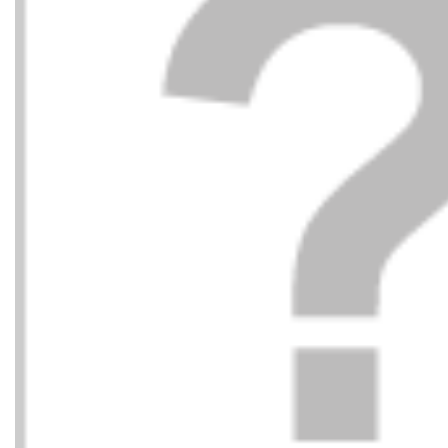
TOMMY HILFIGER
TOMMY
85,00
€
ABIERTO PUNTA Y
ABIERT
89,90
€
TALON TEXTIL BDS
TALON 
NEGRO
DW6 AZ