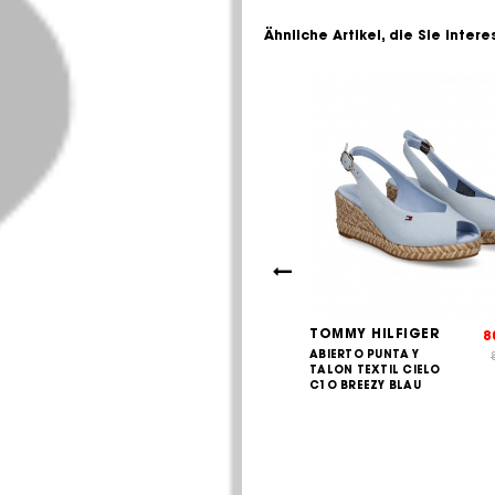
Ähnliche Artikel, die Sie inter
 HILFIGER
TOMMY HILFIGER
85,00
8
€
O PUNTA Y
ABIERTO PUNTA Y
89,90
€
TEXTIL AZUL
TALON TEXTIL CIELO
UL ESPACI
C1O BREEZY BLAU