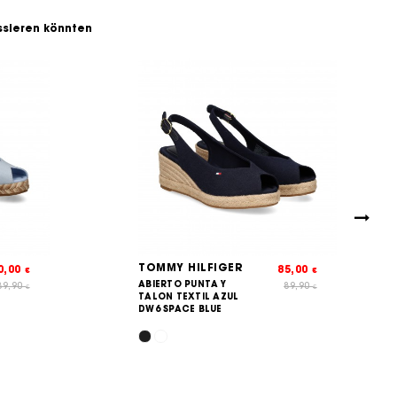
essieren könnten
TOMMY HILFIGER
0,00
85,00
€
€
ABIERTO PUNTA Y
89,90
89,90
€
€
TALON TEXTIL AZUL
DW6 SPACE BLUE